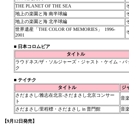
THE PLANET OF THE SEA
地上の楽園と海 南半球編
地上の楽園と海 北半球編
世界遺産「THE COLOR OF MEMORIES」 1996-
2001
■ 日本コロムビア
タイトル
ラウドネス/ザ・ソルジャーズ・ジャスト・ケイム・バ
ク
■ テイチク
タイトル
ジ
さだまさし/雅志在北京‐さだまさし北京コンサー
音
ト
さだまさし/里程標・さだまさし in 普門館
音
【9月12日発売】