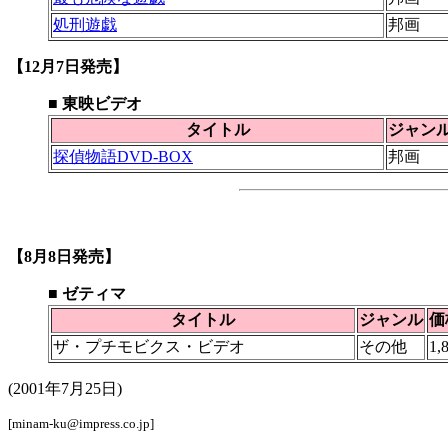
処刑遊戯
邦画
【12月7日発売】
■ 東映ビデオ
タイトル
ジャン
探偵物語DVD-BOX
邦画
【8月8日発売】
■ ゼティマ
タイトル
ジャンル
価
ザ・プチモビクス・ビデオ
その他
1,
(2001年7月25日)
[minam-ku@impress.co.jp]