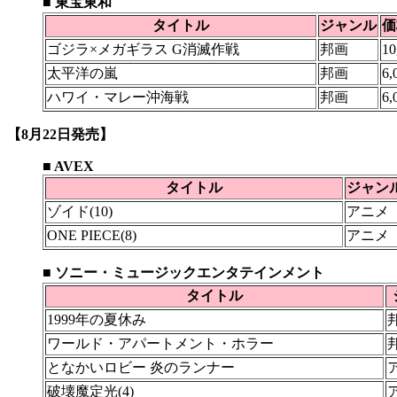
■ 東宝東和
タイトル
ジャンル
価
ゴジラ×メガギラス G消滅作戦
邦画
10
太平洋の嵐
邦画
6,
ハワイ・マレー沖海戦
邦画
6,
【8月22日発売】
■ AVEX
タイトル
ジャン
ゾイド(10)
アニメ
ONE PIECE(8)
アニメ
■ ソニー・ミュージックエンタテインメント
タイトル
1999年の夏休み
ワールド・アパートメント・ホラー
となかいロビー 炎のランナー
破壊魔定光(4)