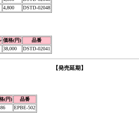
4,800
DSTD-02048
ル
価格(円)
品番
38,000
DSTD-02041
【発売延期】
格(円)
品番
886
EPBE-502