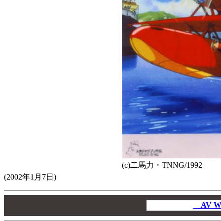
(c)二馬力・TNNG/1992
(2002年1月7日)
00
00
AV W
00