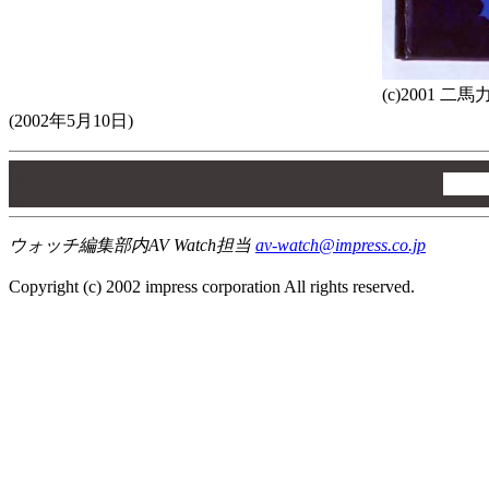
(c)2001 二
(2002年5月10日)
00
00
00
ウォッチ編集部内AV Watch担当
av-watch@impress.co.jp
Copyright (c) 2002 impress corporation All rights reserved.