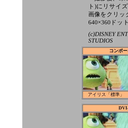
ト)にリサイ
画像をクリックす
640×360ド
(c)DISNEY EN
STUDIOS
コンポー
アイリス「標準」
DV