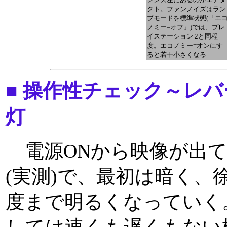
クト。ファンノイズはラン
プモードを標準状態(「エ
ノミー=オフ」)では、プレ
イステーション 2と同程
度。エコノミー=オンにす
ると若干小さくなる
■ 操作性チェック～レ
灯
電源ONから映像が出て
(実測)で、最初は暗く、
度まで明るくなっていく