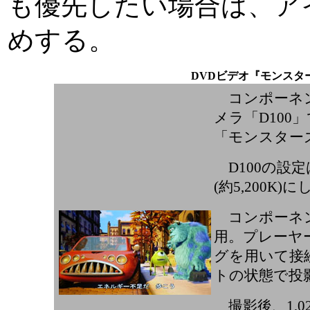
も優先したい場合は、ア
めする。
DVDビデオ『モンスタ
コンポーネン
メラ「D100
「モンスターズ
D100の設定
(約5,200K)
コンポーネント
用。プレーヤーの
グを用いて接続し
トの状態で投
撮影後、1,024