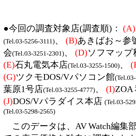
●今回の調査対象店(調査順)：
(A)
、
(B)
あきばお～参
(Tel.03-5256-3111)
会
、
(D)
ソフマップ
(Tel.03-3251-2301)
(E)
石丸電気本店
、
(
(Tel.03-3255-1500)
(G)
ツクモDOS/Vパソコン館
(Tel.03
葉原1号店
、
(I)
ZO
(Tel.03-3255-4777)
(J)
DOS/Vパラダイス本店
(Tel.03-52
(Tel.03-5298-2565)
このデータは、AV Watch編集