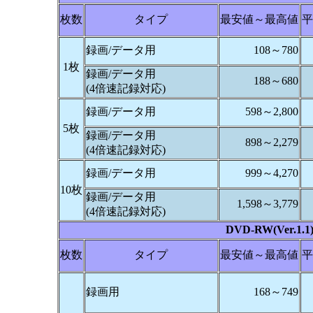
枚数
タイプ
最安値～最高値
平
録画/データ用
108～780
1枚
録画/データ用
188～680
(4倍速記録対応)
録画/データ用
598～2,800
5枚
録画/データ用
898～2,279
(4倍速記録対応)
録画/データ用
999～4,270
10枚
録画/データ用
1,598～3,779
(4倍速記録対応)
DVD-RW(Ver.1.1
枚数
タイプ
最安値～最高値
平
録画用
168～749