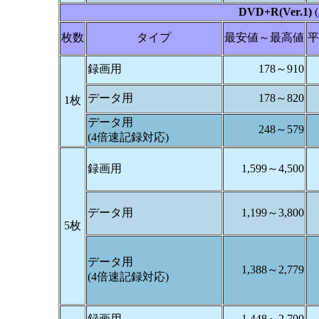
DVD+R(Ver.1)
枚数
タイプ
最安値～最高値
平
録画用
178～910
データ用
178～820
1枚
データ用
248～579
(4倍速記録対応)
録画用
1,599～4,500
データ用
1,199～3,800
5枚
データ用
1,388～2,779
(4倍速記録対応)
録画用
1,448～2,700