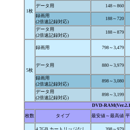
データ用
148～860
1枚
録画用
188～720
(2倍速記録対応)
データ用
188～879
(2倍速記録対応)
録画用
798～3,479
データ用
880～3,979
5枚
録画用
898～3,080
(2倍速記録対応)
データ用
898～3,199
(2倍速記録対応)
DVD-RAM(Ver.2.1
枚数
タイプ
最安値～最高値
平
4.7GB カートリッジなし
398～979