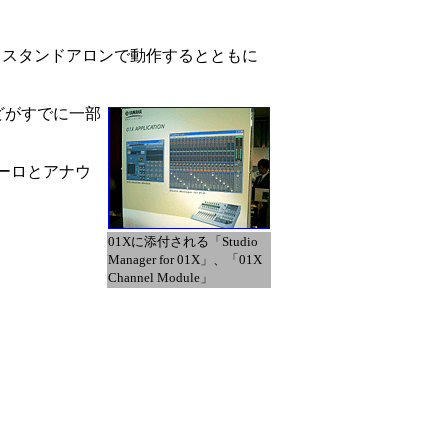
ので、スタンドアロンで動作するとともに
などがすでに一部
ユーロとアナウ
01Xに添付される「Studio
Manager for 01X」、「01X
Channel Module」