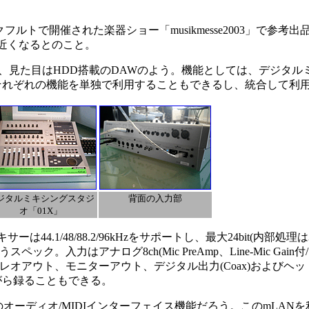
ルトで開催された楽器ショー「musikmesse2003」で参
近くなるとのこと。
.3kgで、見た目はHDD搭載のDAWのよう。機能としては、デジタ
それぞれの機能を単独で利用することもできるし、統合して利
ジタルミキシングスタジ
背面の入力部
オ「01X」
1/48/88.2/96kHzをサポートし、最大24bit(内部処理は
。入力はアナログ8ch(Mic PreAmp、Line-Mic Gain付/1-2
はステレオアウト、モニターアウト、デジタル出力(Coax)および
がら録ることもできる。
ディオ/MIDIインターフェイス機能だろう。このmLANを利用す