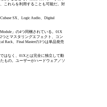
るので、これらを利用することも可能だ。対
ogic Audio、Digital
nel Module」の4つ同梱されている。01X
ェクト2つとマスタリングエフェクト、コン
ack、Final Masterの3つは単品発売
るのではなく、01Xとは完全に独立して動
ア化したもの。ユーザーがハードウェア／ソ