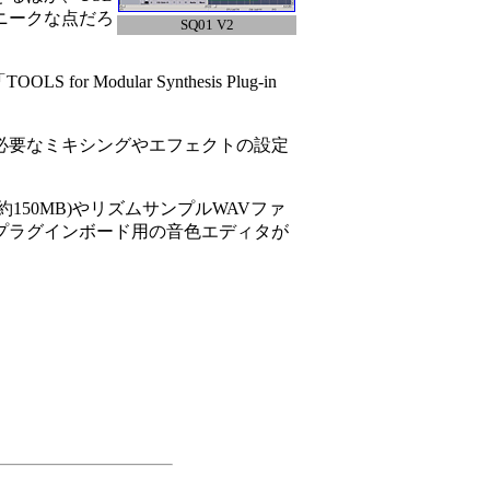
ニークな点だろ
SQ01 V2
 for Modular Synthesis Plug-in
ーン再生に必要なミキシングやエフェクトの設定
ト(約150MB)やリズムサンプルWAVファ
』に装着した各プラグインボード用の音色エディタが