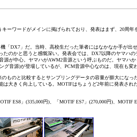
 20th」というキーワードがメインに掲げられており、発表はまず、20
機「DX7」だ。当時、高校生だった筆者にはなかなか手が出
ったのかと思うと感慨深い。発表会では、DX7以降のヤマハの
音源が中心。ヤマハがAWM2音源という呼ぶものだ。ヤマハから
リング音源)が登場しているが、PCM音源中心なのは、現在も変
従来のものと比較するとサンプリングデータの容量が膨大になった
は大きく向上している。MOTIFはちょうど2年前に発表され
335,000円)、「MOTIF ES7」(270,000円)、MOTIF E