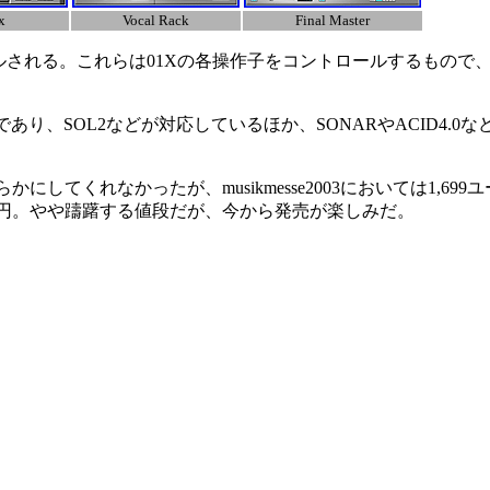
x
Vocal Rack
Final Master
フトもバンドルされる。これらは01Xの各操作子をコントロールするも
あり、SOL2などが対応しているほか、SONARやACID4.0
くれなかったが、musikmesse2003においては1,699
3万円。やや躊躇する値段だが、今から発売が楽しみだ。