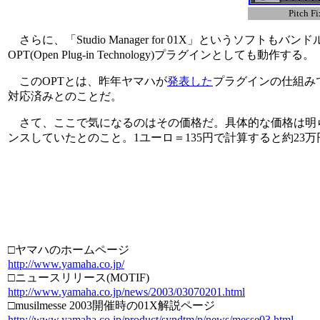
Pitch Fi
さらに、「Studio Manager for 01X」というソ
OPT(Open Plug-in Technology)プラグインとしても動作する。
このOPTとは、昨年ヤマハが
発表した
プラグインの仕組みで
対応済みとのことだ。
さて、ここで気になるのはその価格だ。具体的な価格は明らかにして
ンスしていたとのこと。1ユーロ＝135円で計算すると約2
□ヤマハのホームページ
http://www.yamaha.co.jp/
□ニュースリリース(MOTIF)
http://www.yamaha.co.jp/news/2003/03070201.html
□musilmesse 2003開催時の01X解説ページ
http://www.yamaha.co.jp/product/syndtm/p/news/messe03.html