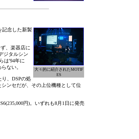
周年を記念した新製
せず、楽器店に
デジタルシン
は'94年に
わらない。
大々的に紹介されたMOTIF
ES
り、DSPの処
たシンセだが、その上位機種として位
S6(235,000円)。いずれも8月1日に発売