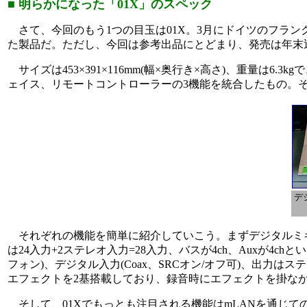
■ 明らかになった「01X」のスペック
さて、今回のもう1つの目玉は01X。3月にドイツのフランクフ
た製品だ。ただし、今回は参考出品にとどまり、発売は年末
サイズは453×391×116mm(幅×奥行き×高さ)、重量は6
ェイス、リモートコントローラーの3機能を統合したもの。
デ
それぞれの機能を簡単に紹介していこう。まずデジタルミキサーは44.
は24入力+2ステレオ入力=28入力、バスが4ch、Auxが4chというスペック
フォン)、デジタル入力(Coax、SRCオン/オフ可)、出力
エフェクトを2基搭載しており、録音時にエフェクトを掛な
そして、01Xでもっとも注目される機能はmLANを通じてのオー