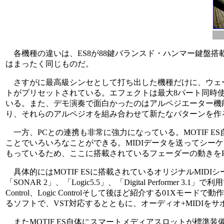
各機種の違いは、ES8が88鍵バランスド・ハンマー鍵盤搭載で
はまったく同じものだ。
さすがに最高級シンセとして打ち出した機種だけに、ウェーブデー
トがプリセットされている。エフェクトは最大8パート同時使
いる。また、デモ演奏で面白かったのはアルペジエーター機能
り、それらのアルペジオを組み合わせて新たなパターンを作
一方、PCとの連携も非常に強力になっている。MOTIF E
ことでいろいろなことができる。MIDIデータを送ってシーケ
もっているため、ここに搭載されているフェーダーの動きを
具体的にはMOTIF ESに搭載されているオリジナルMIDIシーケ
「SONAR 2」、「Logic5.5」、「Digital Performer
Control、Logic Controlそして後ほど紹介する01Xモ
るソフトで、VST対応するとともに、オーディオ+MIDIを
またMOTIF ES自体にスマートメディアスロットが標準装