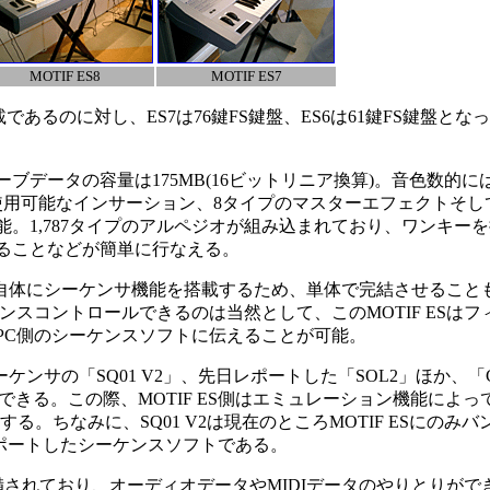
MOTIF ES8
MOTIF ES7
あるのに対し、ES7は76鍵FS鍵盤、ES6は61鍵FS鍵盤と
タの容量は175MB(16ビットリニア換算)。音色数的には1,
用可能なインサーション、8タイプのマスターエフェクトそし
。1,787タイプのアルペジオが組み込まれており、ワンキー
ることなどが簡単に行なえる。
S自体にシーケンサ機能を搭載するため、単体で完結させることも
ンスコントロールできるのは当然として、このMOTIF ESは
PC側のシーケンスソフトに伝えることが可能。
ンサの「SQ01 V2」、先日レポートした「SOL2」ほか、「Cub
 3.1」で利用できる。この際、MOTIF ES側はエミュレーション機能によってM
ードで動作する。ちなみに、SQ01 V2は現在のところMOTIF ESにの
サポートしたシーケンスソフトである。
備されており、オーディオデータやMIDIデータのやりとりがで