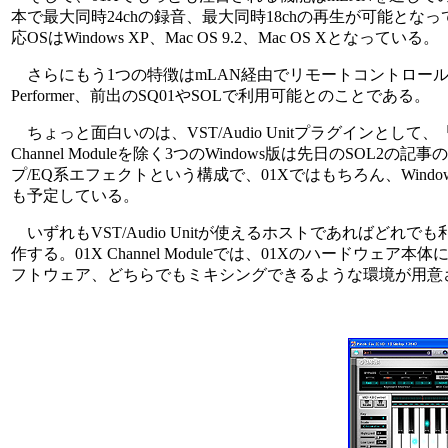
本で最大同時24chの録音、最大同時18chの再生が可能とな
応OSはWindows XP、Mac OS 9.2、Mac OS Xとなっている。
さらにもう1つの特徴はmLAN経由でリモートコントロールできるとい
Performer、前出のSQ01やSOLで利用可能とのことである。
ちょっと面白いのは、VST/Audio Unitプラグインとして、「Pitch 
Channel Moduleを除く3つのWindows版は先日の
プ/EQ系エフェクトという構成で、01Xではもちろん、WindowsのほかM
も予定している。
いずれもVST/Audio Unitが使えるホストであればどれ
作する。01X Channel Moduleでは、01Xのハー
フトウェア、どちらでもミキシングできるような環境が用意