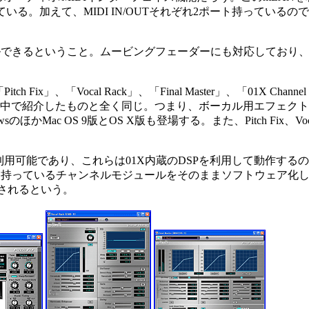
っている。加えて、MIDI IN/OUTそれぞれ2ポート持ってい
うこと。ムービングフェーダーにも対応しており、Cubase SX、L
Fix」、「Vocal Rack」、「Final Master」、「01X Chan
SOL2の記事の中で紹介したものと全く同じ。つまり、ボーカル用エフ
ac OS 9版とOS X版も登場する。また、Pitch Fix、Vocal R
でも利用可能であり、これらは01X内蔵のDSPを利用して動作す
ドウェア本体に持っているチャンネルモジュールをそのままソフトウェ
されるという。