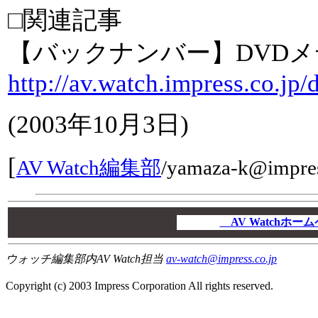
□関連記事
【バックナンバー】DVD
http://av.watch.impress.co.jp
(2003年10月3日)
[
AV Watch編集部
/
yamaza-k@impres
00
00
AV Watchホ
00
ウォッチ編集部内AV Watch担当
av-watch@impress.co.jp
Copyright (c) 2003 Impress Corporation All rights reserved.