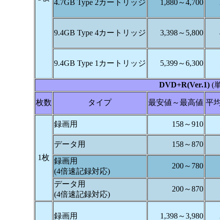
4.7GB Type 2カートリッジ
1,880～4,700
9.4GB Type 4カートリッジ
3,398～5,800
9.4GB Type 1カートリッジ
5,399～6,300
DVD+R(Ver.1)
(
枚数
タイプ
最安値～最高値
平
録画用
158～910
データ用
158～870
1枚
録画用
200～780
(4倍速記録対応)
データ用
200～870
(4倍速記録対応)
録画用
1,398～3,980