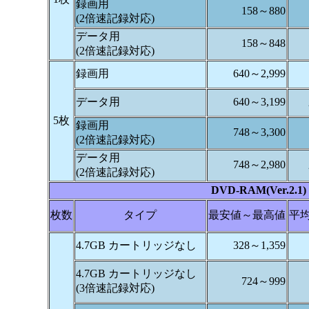
録画用
158～880
(2倍速記録対応)
データ用
158～848
(2倍速記録対応)
録画用
640～2,999
データ用
640～3,199
2
5枚
録画用
748～3,300
(2倍速記録対応)
データ用
748～2,980
(2倍速記録対応)
DVD-RAM(Ver.2.1)
枚数
タイプ
最安値～最高値
平
4.7GB カートリッジなし
328～1,359
4.7GB カートリッジなし
724～999
(3倍速記録対応)