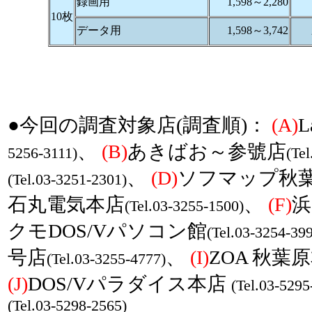
録画用
1,598～2,280
10枚
データ用
1,598～3,742
●今回の調査対象店(調査順)：
(A)
L
、
(B)
あきばお～参號店
5256-3111)
(Te
、
(D)
ソフマップ秋葉
(Tel.03-3251-2301)
石丸電気本店
、
(F)
浜
(Tel.03-3255-1500)
クモDOS/Vパソコン館
(Tel.03-3254-39
号店
、
(I)
ZOA 秋葉
(Tel.03-3255-4777)
(J)
DOS/Vパラダイス本店
(Tel.03-5295
(Tel.03-5298-2565)