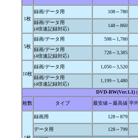
録画/データ用
108～780
1枚
録画/データ用
148～860
(4倍速記録対応)
録画/データ用
598～1,780
5枚
録画/データ用
728～3,385
(4倍速記録対応)
録画/データ用
1,050～3,520
10枚
録画/データ用
1,199～3,480
(4倍速記録対応)
DVD-RW(Ver.1.1)
枚数
タイプ
最安値～最高値
平
録画用
128～879
データ用
128～799
1枚