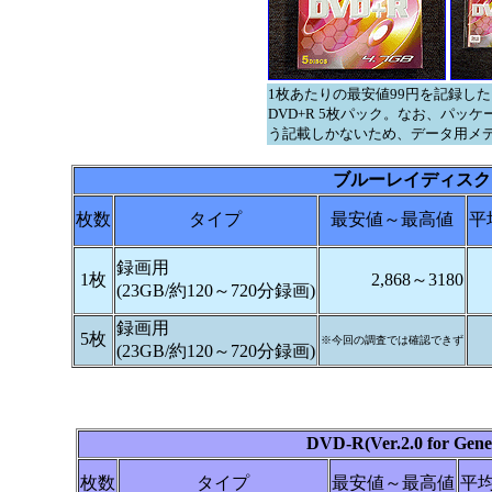
1枚あたりの最安値99円を記録し
DVD+R 5枚パック。なお、パッケー
う記載しかないため、データ用メ
ブルーレイディスク
枚数
タイプ
最安値～最高値
平
録画用
1枚
2,868～3180
(23GB/約120～720分録画)
録画用
5枚
※今回の調査では確認できず
(23GB/約120～720分録画)
DVD-R(Ver.2.0 for Gene
枚数
タイプ
最安値～最高値
平