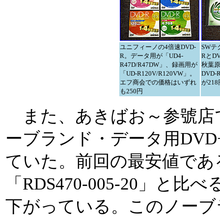
ユニフィーノの4倍速DVD-
SWテ
R。データ用が「UD4-
RとD
R47D/R47DW」、録画用が
秋葉原
「UD-R120V/R120VW」。
DVD-
エフ商会での価格はいずれ
が218
も250円
また、あきばお～参號店
ーブランド・データ用DVD+
ていた。前回の最安値であ
「RDS470-005-20」と
下がっている。このノーブ