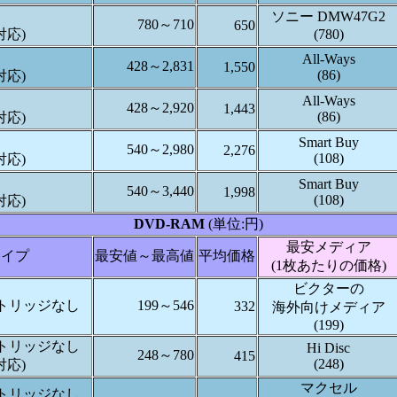
ソニー DMW47G2
780～710
650
対応)
(780)
All-Ways
428～2,831
1,550
(86)
対応)
All-Ways
428～2,920
1,443
(86)
対応)
Smart Buy
540～2,980
2,276
(108)
対応)
Smart Buy
540～3,440
1,998
(108)
対応)
DVD-RAM
(単位:円)
最安メディア
タイプ
最安値～最高値
平均価格
(1枚あたりの価格)
ビクターの
カートリッジなし
199～546
332
海外向けメディア
(199)
カートリッジなし
Hi Disc
248～780
415
(248)
対応)
マクセル
カートリッジなし