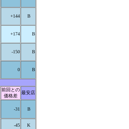
+144
B
+174
B
-150
B
0
B
前回との
最安店
価格差
-31
B
-45
K