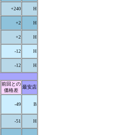
+240
H
+2
H
+2
H
-12
H
-12
H
前回との
最安店
価格差
-49
B
-51
H