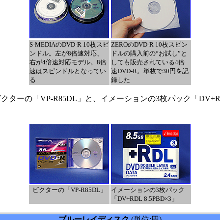
S-MEDIAのDVD-R 10枚スピ
ZEROのDVD-R 10枚スピン
ンドル。左が8倍速対応、
ドルの購入前の“お試し”と
右が4倍速対応モデル。8倍
しても販売されている4倍
速はスピンドルとなってい
速DVD-R。単枚で30円を記
る
録した
の「VP-R85DL」と、イメーションの3枚パック「DV+RDL 8.
ビクターの「VP-R85DL」
イメーションの3枚パック
「DV+RDL 8.5PBD×3」
ブルーレイディスク
(単位:円)