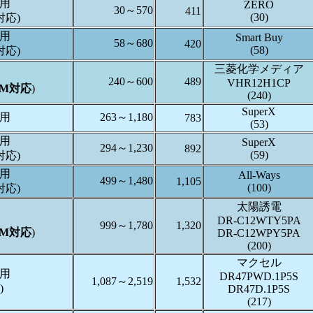
タ用
ZERO
30～570
411
(30)
対応)
タ用
Smart Buy
58～680
420
(58)
対応)
三菱化学メディア
240～600
489
VHR12H1CP
RM対応
)
(240)
SuperX
タ用
263～1,180
783
(53)
タ用
SuperX
294～1,230
892
(59)
対応)
タ用
All-Ways
499～1,480
1,105
(100)
対応)
太陽誘電
DR-C12WTY5PA
999～1,780
1,320
RM対応
)
DR-C12WPY5PA
(200)
マクセル
タ用
DR47PWD.1P5S
1,087～2,519
1,532
)
DR47D.1P5S
(217)