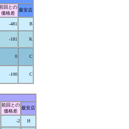
前回との
最安店
価格差
-481
B
-181
K
0
C
-100
C
前回との
最安店
価格差
-2
H