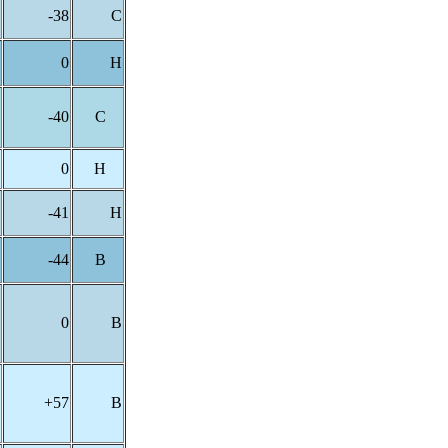
-38
C
0
H
-40
C
0
H
-41
H
-44
B
0
B
+57
B