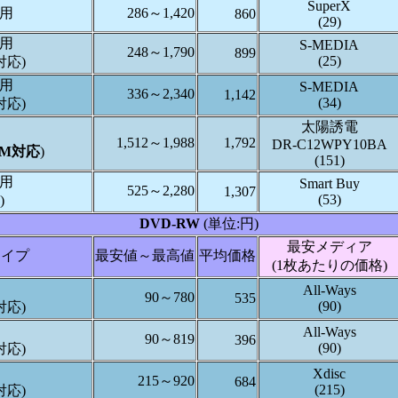
SuperX
タ用
286～1,420
860
(29)
タ用
S-MEDIA
248～1,790
899
(25)
対応)
タ用
S-MEDIA
336～2,340
1,142
(34)
対応)
太陽誘電
1,512～1,988
1,792
DR-C12WPY10BA
RM対応
)
(151)
タ用
Smart Buy
525～2,280
1,307
(53)
)
DVD-RW
(単位:円)
最安メディア
タイプ
最安値～最高値
平均価格
(1枚あたりの価格)
All-Ways
90～780
535
(90)
対応)
All-Ways
90～819
396
(90)
対応)
Xdisc
215～920
684
(215)
対応)