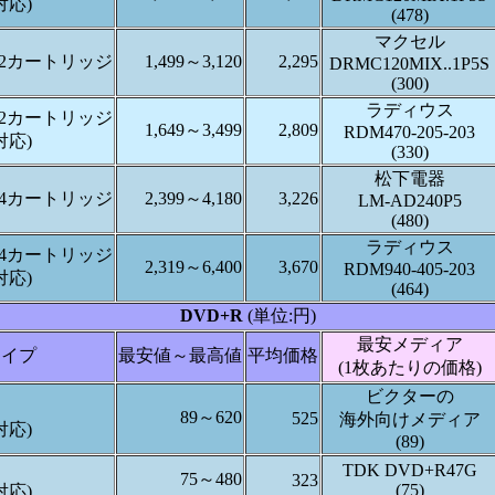
対応)
(478)
マクセル
pe 2カートリッジ
1,499～3,120
2,295
DRMC120MIX..1P5S
(300)
ラディウス
pe 2カートリッジ
1,649～3,499
2,809
RDM470-205-203
対応)
(330)
松下電器
pe 4カートリッジ
2,399～4,180
3,226
LM-AD240P5
(480)
ラディウス
pe 4カートリッジ
2,319～6,400
3,670
RDM940-405-203
対応)
(464)
DVD+R
(単位:円)
最安メディア
タイプ
最安値～最高値
平均価格
(1枚あたりの価格)
ビクターの
89～620
525
海外向けメディア
対応)
(89)
TDK DVD+R47G
75～480
323
(75)
対応)