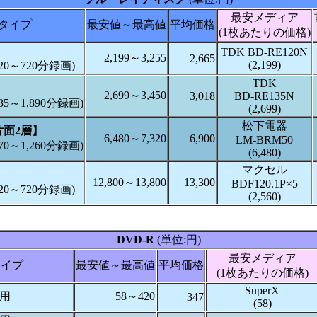
最安メディア
タイプ
最安値～最高値
平均価格
(1枚あたりの価格)
TDK BD-RE120N
2,199～3,255
2,665
(2,199)
120～720分録画)
TDK
2,699～3,450
3,018
BD-RE135N
135～1,890分録画)
(2,699)
松下電器
片面2層】
6,480～7,320
6,900
LM-BRM50
270～1,260分録画)
(6,480)
マクセル
12,800～13,800
13,300
BDF120.1P×5
120～720分録画)
(2,560)
DVD-R
(単位:円)
最安メディア
タイプ
最安値～最高値
平均価格
(1枚あたりの価格)
SuperX
タ用
58～420
347
(58)