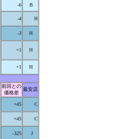
-6
B
-4
H
-3
H
+1
H
+1
H
前回との
最安店
価格差
+45
C
+45
C
-325
J