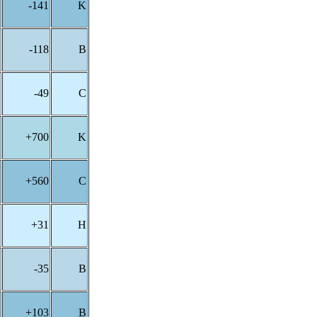
-141
K
-118
B
-49
C
+700
K
+560
C
+31
H
-35
B
+103
B