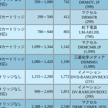
599～1,080
742
DRM47C.1P
対応)
(599)
マクセル
pe 2カートリッジ
299～590
412
DRM47R
(299)
松下電器
pe 2カートリッジ
780～940
865
LM-AB120L
対応)
(780)
マクセル
pe 4カートリッジ
1,099～1,344
1,142
DRMC94B.1P
(1,099)
三菱化学メディア
pe 4カートリッジ
1,080～1,420
1,190
DHM94S1
対応)
(1,080)
イメーション
カートリッジなし
1,155～2,290
1,772
DVD-RAM120VBEX5
(231)
イメーション
カートリッジなし
999～2,699
1,851
DV-RAM120VBDX5
対応)
(200)
マクセル
カートリッジなし
2,388～3,260
2,549
DRMC120MIX.1P5S