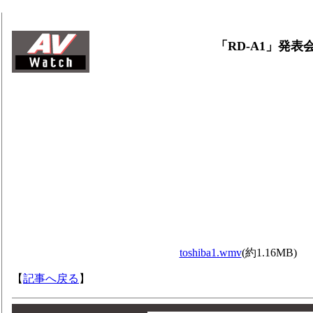
「RD-A1」発表
toshiba1.wmv
(約1.16MB)
【
記事へ戻る
】
00