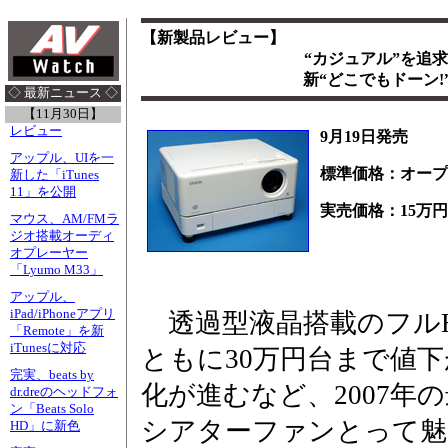
【新製品レビュー】
“カジュアル”を追
新“どこでもドーン!
◇ 最新ニュース ◇
【11月30日】
レビュー
9月19日発売
アップル、UIを一
標準価格：オープ
新した「iTunes
11」を公開
実売価格：15万
マウス、AM/FMラ
ジオ搭載オーディ
オプレーヤー
「Lyumo M33」
アップル、
iPad/iPhoneアプリ
透過型液晶搭載のフル
「Remote」を新
iTunesに対応
ともに30万円台まで値下が
完実、beats by
化が進むなど、2007年
dr.dreのヘッドフォ
ン「Beats Solo
シアターファンとって魅
HD」に新色