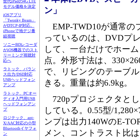
世代iPadの4G LTE
モデル価格を決定
ン」
iOSアプリ
「Twonky Beam」
EMP-TWD10が通常
がDTCP-IP対応。
iPhoneで地デジ番
っているのは、DVDプ
組視聴
ソニーBDレコーダ
して、一台だけでホーム
がiOS機器でのスト
リーミング視聴対
点。外形寸法は、330×260
応へ
ラトック、バラン
で、リビングのテーブル
ス出力/DSD対応
USBヘッドフォン
きる。重量は約6.9kg。
アンプ
ラトック、PCオー
720pプロジェクタと
ディオ入門用USB
ヘッドフォンアン
している。0.55型/1,2
プ
ロジテック、apt-
ンプは出力140WのE-TO
X/AAC対応の小型
Bluetoothイヤフォ
メン、コントラスト比は1,
ン