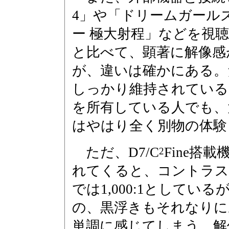
4」や「ドリームガールズ
ー 極大射程」などを視
と比べて、顕著に解像感
が、違いは確かにある。
しっかり維持されている
を所有している人でも、
はやはり全く別物の体験
ただ、D7/C
Fine搭
2
れてくると、コントラス
では1,000:1として
の、黒浮きもそれなりに
単調に感じてしまう。解