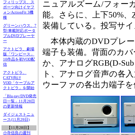
ニュアルズーム/フォーカ
フィリップス、ス
ポーツ向けイヤフ
ォンActionFit 3機
能。さらに、上下50%、
種
装備している。投写サイズ
グリーンハウス、7
型/車載対応ポータ
ブルDVDプレーヤ
本体内蔵のDVDプレー
ー
アクトビラ、劇場
端子も装備。背面のカバ
版「ワンピース」
10作品を初VOD配
か、アナログRGB(D-Su
信
ト、アナログ音声の各入
アクトビラ、
CATV向け
ウーファの各出力端子を
VOD「ケーブルア
クトビラ」を開始
「Blu-ray/DVD発売
日一覧」11月28日
の更新情報
ダイジェストニュ
ース(11月29日)
【11月28日】
小寺信良の週刊