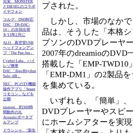
完実、MONSTER
プされた。
とDIESELのコラボ
イヤフォン
しかし、市場のなかで
コルグ、DSD対応
DAC「DS-DAC-
品は、そうした「本格シ
10」の次回出荷
を'13年2月に
プソンのDVDプレーヤー一
ALO、真空管USB
ヘッドフォンアン
2007年のdreamioの
プ「The Pan Am」
Cypher Labs、ハイ
搭載した「EMP-TWD1
レゾ携帯
DAC「AlgoRhythm
「EMP-DM1」の2製
Solo -dB」
を集めている。
NEC、PCのTV機能
操作アプリ「Smart
リモコン」などを
いずれも、「簡単」、
公開
zionote、約300時
DVDプレーヤーやスピ
間動作のJL
Acousticポータブ
にホームシアターを実現
ルアンプ
ドウシシャ、“新生
「本格シアター」よりも