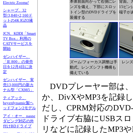
本体前面向かって右側にレ
背面。カ
Electric Zooma!
ンズを備え、下部にスロッ
15ピ
シャープ、32
トイン型のDVDドライブを
端子が
型/3,840×2,160ド
装備する
ットの4K IGZO液
晶
JCN、KDDI「Smart
TV Box」利用の
CATVサービスを
開始
ゼンハイザー、
「IE 800」の発売
ズーム/フォーカス調整は手
レン
日を12月4日に決
動式。レンズシフト機構も
定
備えている
ゼンハイザー、実
DVDプレーヤー部は、
売13,000円の新カ
ナル型「CX985」
か、DivXやMP3を記
ティアック、
beyerdynamic製ヘ
だし、CPRM対応のDVD
ッドフォン2モデル
アイ・オー、nasne
ドライブ右脇にUSBスロ
ダビング対応の外
付けBDドライブ
リなどに記録したMP3や