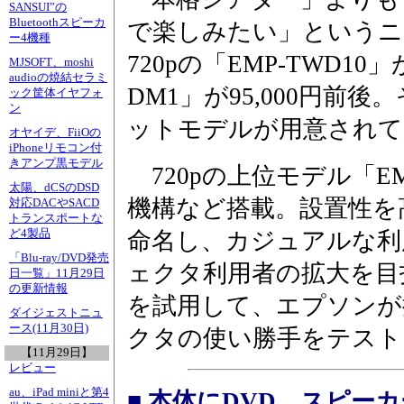
SANSUI”の
Bluetoothスピーカ
で楽しみたい」というニ
ー4機種
720pの「EMP-TWD10」
MJSOFT、moshi
audioの焼結セラミ
DM1」が95,000円前
ック筐体イヤフォ
ン
ットモデルが用意されて
オヤイデ、FiiOの
iPhoneリモコン付
きアンプ黒モデル
720pの上位モデル「EM
太陽、dCSのDSD
機構など搭載。設置性を
対応DACやSACD
トランスポートな
ど4製品
命名し、カジュアルな利
「Blu-ray/DVD発売
ェクタ利用者の拡大を目指
日一覧」11月29日
の更新情報
を試用して、エプソンが
ダイジェストニュ
ース(11月30日)
クタの使い勝手をテスト
【11月29日】
レビュー
au、iPad miniと第4
■ 本体にDVD、スピー