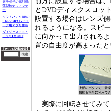
前方に設置する場合は、
素子相当の高利得/
薄型地デジアンテ
とDVDディスクスロッ
ナ
設置する場合はレンズ側
ソフトバンクBBの
iPhone向けTVチュ
ーナ用アプリ更新
れるようになる。スピー
ダイジェストニュ
に向かって出力されるよ
ース(11月28日)
置の自由度が高まったと
【Watch記事検索】
上部のボタンで、音楽
機能も簡単に利用でき
実際に回転させてみて