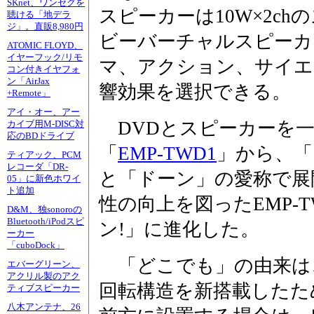
SKnet、ワンセグを
スピーカーは10W×2c
聴ける「地デラ
ジ」。直販8,980円
ビーバーチャルスピーカ
ATOMIC FLOYD、
イヤーフック/リモ
マ、アクション、サイエ
コン付きイヤフォ
ン「AirJax
響効果を選択できる。
+Remote」
アイ・オー、アー
DVDとスピーカーを一体
カイブ用M-DISC対
応のBDドライブ
「
EMP-TWD1
」から、「
ティアック、PCM
レコーダ「DR-
と「ドーン」の愛称で展
05」に新色ホワイ
ト追加
性の向上を図ったEMP-
D&M、独sonoroの
Bluetooth/iPodスピ
ン!」に進化した。
ーカー
「cuboDock」
「どこでも」の由来は、
エバーグリーン、
アクリル製のアク
回転構造を新搭載したた
ティブスピーカー
八木アンテナ、26