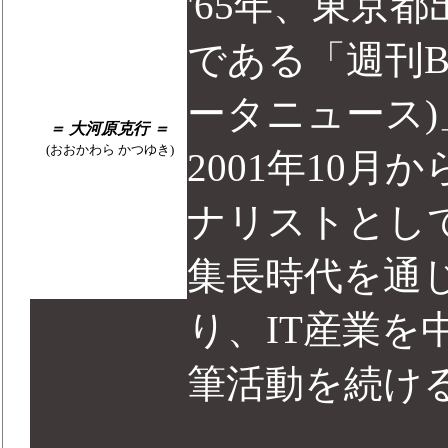
'65年、東京
である「週刊B
ータニュース
＝ 大河原克行 ＝
(おおかわら かつゆき)
2001年10
ナリストとして
集長時代を通じ
り、IT産業を
筆活動を続け