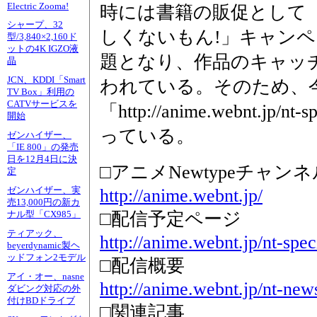
Electric Zooma!
時には書籍の販促として
シャープ、32
しくないもん!」キャン
型/3,840×2,160ド
ットの4K IGZO液
題となり、作品のキャッ
晶
JCN、KDDI「Smart
われている。そのため、今
TV Box」利用の
CATVサービスを
「http://anime.webnt.jp/nt
開始
っている。
ゼンハイザー、
「IE 800」の発売
日を12月4日に決
□アニメNewtypeチャ
定
http://anime.webnt.jp/
ゼンハイザー、実
売13,000円の新カ
□配信予定ページ
ナル型「CX985」
ティアック、
http://anime.webnt.jp/nt-spe
beyerdynamic製ヘ
ッドフォン2モデル
□配信概要
アイ・オー、nasne
http://anime.webnt.jp/nt-new
ダビング対応の外
付けBDドライブ
□関連記事