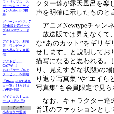
クター達が露天風呂を楽
フィリップス、ス
ポーツ向けイヤフ
声を明確に示したものと
ォンActionFit 3機
種
グリーンハウス、7
アニメNewtypeチャ
型/車載対応ポータ
ブルDVDプレーヤ
「放送版では見えなくて、
ー
な“あのカット”をギリ
アクトビラ、劇場
版「ワンピース」
せします」と説明してお
10作品を初VOD配
信
描写になると思われる。
アクトビラ、
CATV向け
り、見えすぎな状態)の場
VOD「ケーブルア
クトビラ」を開始
り返り写真集”や“エイら
「Blu-ray/DVD発売
日一覧」11月28日
写真集”も会員限定で見
の更新情報
ダイジェストニュ
なお、キャラクター達の
ース(11月29日)
普通のファッションとし
【11月28日】
小寺信良の週刊