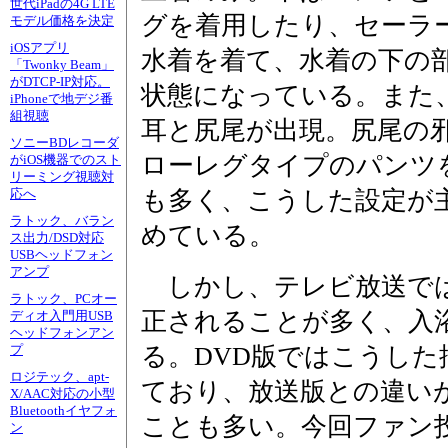
世代iPadの4G LTE
グを着用したり、セーラ
モデル価格を決定
iOSアプリ
水着を着て、水着の下の
「Twonky Beam」
がDTCP-IP対応。
状態になっている。また
iPhoneで地デジ番
組視聴
耳と尻尾が出現。尻尾の
ソニーBDレコーダ
ローレグタイプのパンツ
がiOS機器でのスト
リーミング視聴対
も多く、こうした設定が
応へ
ラトック、バラン
めている。
ス出力/DSD対応
USBヘッドフォン
アンプ
しかし、テレビ放送では
ラトック、PCオー
正されることが多く、入
ディオ入門用USB
ヘッドフォンアン
る。DVD版ではこうし
プ
ロジテック、apt-
ており、放送版との違い
X/AAC対応の小型
Bluetoothイヤフォ
ことも多い。今回ファン
ン