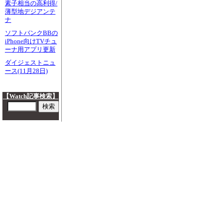
素子相当の高利得/
薄型地デジアンテ
ナ
ソフトバンクBBの
iPhone向けTVチュ
ーナ用アプリ更新
ダイジェストニュ
ース(11月28日)
【Watch記事検索】