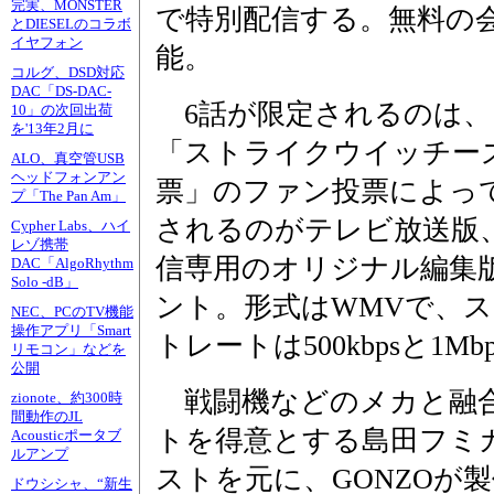
完実、MONSTER
で特別配信する。無料の
とDIESELのコラボ
イヤフォン
能。
コルグ、DSD対応
DAC「DS-DAC-
6話が限定されるのは、1
10」の次回出荷
を'13年2月に
「ストライクウイッチー
ALO、真空管USB
ヘッドフォンアン
票」のファン投票によっ
プ「The Pan Am」
されるのがテレビ放送版
Cypher Labs、ハイ
レゾ携帯
信専用のオリジナル編集
DAC「AlgoRhythm
Solo -dB」
ント。形式はWMVで、
NEC、PCのTV機能
操作アプリ「Smart
トレートは500kbpsと1M
リモコン」などを
公開
戦闘機などのメカと融
zionote、約300時
間動作のJL
トを得意とする島田フミ
Acousticポータブ
ルアンプ
ストを元に、GONZOが
ドウシシャ、“新生