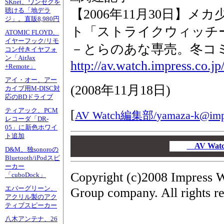
SKnet、ワンセグを
【2006年11月30日】
聴ける「地デラ
ジ」。直販8,980円
ト「ストライクウィッチ
ATOMIC FLOYD、
イヤーフック/リモ
－とらのあな専売。冬コ
コン付きイヤフォ
ン「AirJax
http://av.watch.impress.co.j
+Remote」
アイ・オー、アー
(
2008年11月18日
)
カイブ用M-DISC対
応のBDドライブ
ティアック、PCM
[
AV Watch編集部/
yamaza-k@impr
レコーダ「DR-
05」に新色ホワイ
ト追加
00
00
AV Wa
D&M、独sonoroの
00
Bluetooth/iPodスピ
ーカー
Copyright (c)2008 Impress W
「cuboDock」
エバーグリーン、
Group company. All rights r
アクリル製のアク
ティブスピーカー
八木アンテナ、26