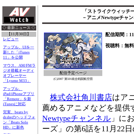
「ストライクウィッチー
－アニメNewtypeチ
◇ 最新ニュース ◇
【11月30日】
配信期間：11
レビュー
視聴料：無料
アップル、UIを一
新した「iTunes
11」を公開
マウス、AM/FMラ
ジオ搭載オーディ
配信予定ページ
オプレーヤー
(C)2007 第501統合戦闘航空団
「Lyumo M33」
アップル、
iPad/iPhoneアプリ
株式会社角川書店
はア
「Remote」を新
iTunesに対応
薦めるアニメなどを提供
完実、beats by
Newtypeチャンネル
」に
dr.dreのヘッドフォ
ン「Beats Solo
ーズ」の第6話を11月22日
HD」に新色