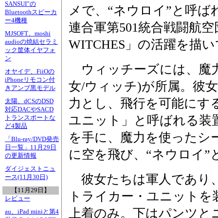
SANSUI”の
メで、“ネウロイ”と呼ば
Bluetoothスピーカ
ー4機種
連合軍第501統合戦闘航空団
MJSOFT、moshi
WITCHES」の活躍を描
audioの焼結セラミ
ック筐体イヤフォ
ン
ウィッチーズには、魔力
オヤイデ、FiiOの
iPhoneリモコン付
女/ウィッチ)が所属。彼
きアンプ黒モデル
力とし、飛行を可能にす
太陽、dCSのDSD
対応DACやSACD
ユニット」と呼ばれる装
トランスポートな
ど4製品
を手に、魔力を使ったシ
「Blu-ray/DVD発売
日一覧」11月29日
に空を飛び、“ネウロイ”
の更新情報
ダイジェストニュ
彼女たちは軍人であり、
ース(11月30日)
【11月29日】
トライカー・ユニットを
レビュー
上着のみ。下はパンツと
au、iPad miniと第4