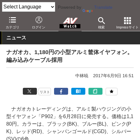
Powered by
Translate
AV Watch
製品
ヘッドフォン
その他
カテゴリ
ログイン
検索
Impressサイト
ニュース
ナガオカ、1,180円の小型アルミ筐体イヤフォン。
編み込みケーブル採用
中林暁
2017年6月9日 16:51
リスト
ナガオカトレーディングは、アルミ製ハウジングの小
型イヤフォン「P902」を6月28日に発売する。価格は1,1
80円。カラーは、ブラック(BK)、ブルー(BL)、ピンク(P
K)、レッド(RD)、シャンパンゴールド(CGD)、シルバー
(SV)の6色。