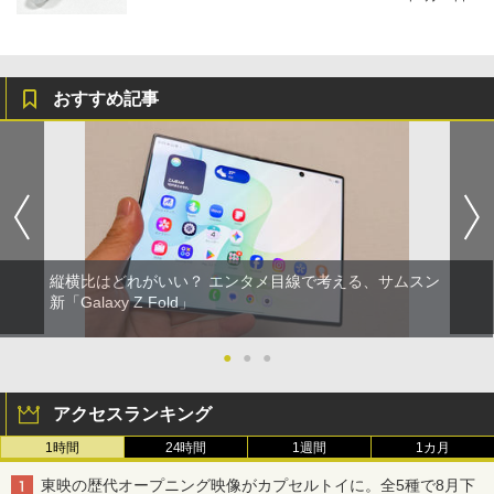
おすすめ記事
縦横比はどれがいい？ エンタメ目線で考える、サムスン
新「Galaxy Z Fold」
●
●
●
アクセスランキング
1時間
24時間
1週間
1カ月
東映の歴代オープニング映像がカプセルトイに。全5種で8月下