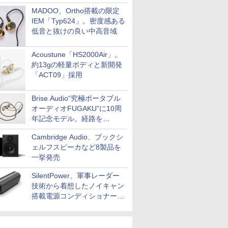
MADOO、Ortho搭載の限定
IEM「Typ624」。密度感ある
低音と抜けの良い中高音域
Acoustune「HS2000Air」。
約13gの軽量ボディと新開発
「ACT09」採用
Brise Audio“究極ポータブル
オーディオFUGAKU”に10周
年記念モデル。経路を
NISHIKIで統一。400万円
Cambridge Audio、ブックシ
ェルフスピーカなど8製品を
一挙発売
SilentPower、軍事レーダー
技術から着想したノイキャン
搭載電源コンディショナー
「AC iPurifier2」