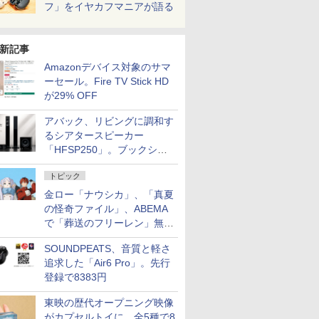
フ」をイヤカフマニアが語る
新記事
Amazonデバイス対象のサマ
ーセール。Fire TV Stick HD
が29% OFF
アバック、リビングに調和す
るシアタースピーカー
「HFSP250」。ブックシェ
ルフはペア3万円以下
トピック
金ロー「ナウシカ」、「真夏
の怪奇ファイル」、ABEMA
で「葬送のフリーレン」無料
配信など。夏の特番・配信情
SOUNDPEATS、音質と軽さ
報
追求した「Air6 Pro」。先行
登録で8383円
東映の歴代オープニング映像
がカプセルトイに。全5種で8