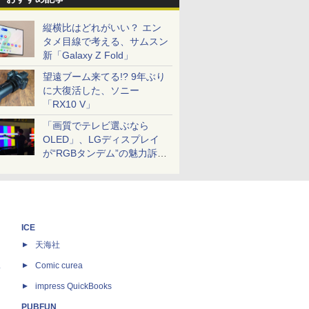
縦横比はどれがいい？ エン
タメ目線で考える、サムスン
新「Galaxy Z Fold」
望遠ブーム来てる!? 9年ぶり
に大復活した、ソニー
「RX10 V」
「画質でテレビ選ぶなら
OLED」、LGディスプレイ
が“RGBタンデム”の魅力訴
求。液晶とのガチ比較も
ICE
天海社
ス
Comic curea
impress QuickBooks
PUBFUN