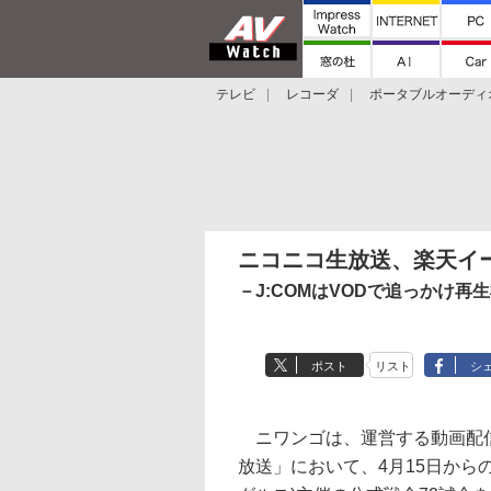
テレビ
レコーダ
ポータブルオーディ
スマートスピーカー
デジカメ
プロジ
ニコニコ生放送、楽天イ
－J:COMはVODで追っかけ再
ポスト
リスト
シ
ニワンゴは、運営する動画配信
放送」において、4月15日から