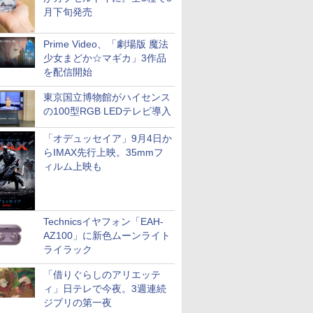
月下旬発売
Prime Video、「劇場版 魔法
少女まどか☆マギカ」3作品
を配信開始
東京国立博物館がハイセンス
の100型RGB LEDテレビ導入
「オデュッセイア」9月4日か
らIMAX先行上映。35mmフ
ィルム上映も
Technicsイヤフォン「EAH-
AZ100」に新色ムーンライト
ライラック
「借りぐらしのアリエッテ
ィ」日テレで今夜。3週連続
ジブリの第一夜