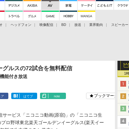
オ
ヘッドフォン
映像配信
BD
放送
業界動向
スピーカー
ェクタ
PS4
BDプレーヤー
映像配信
BD
ーグルスの72試合を無料配信
1
生機能付き放送
ブックマーク
ェア
はてブ
note
サービス「ニコニコ動画(原宿)」の「ニコニコ生
のプロ野球東北楽天ゴールデンイーグルス(楽天イー