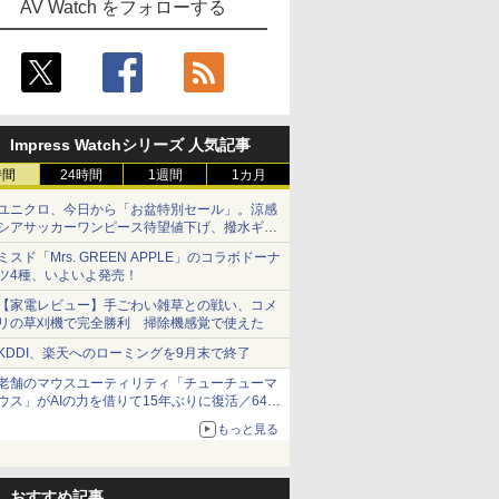
AV Watch をフォローする
Impress Watchシリーズ 人気記事
時間
24時間
1週間
1カ月
ユニクロ、今日から「お盆特別セール」。涼感
シアサッカーワンピース待望値下げ、撥水ギア
ショーツは1990円に
ミスド「Mrs. GREEN APPLE」のコラボドーナ
ツ4種、いよいよ発売！
【家電レビュー】手ごわい雑草との戦い、コメ
リの草刈機で完全勝利 掃除機感覚で使えた
KDDI、楽天へのローミングを9月末で終了
老舗のマウスユーティリティ「チューチューマ
ウス」がAIの力を借りて15年ぶりに復活／64bit
化、Windows 10/11、「Chrome」も走り回
もっと見る
る。復活記念で2026年末まで500円
おすすめ記事