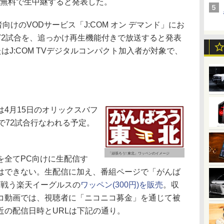
を無料で生中継すると発表した。
者向けのVODサービス「J:COM オン デマンド」にお
72試合を、追っかけ再生機能付きで放送すると発表
たはJ:COM TVデジタルコンパクト加入者が対象で、
4月15日のオリックスバフ
で72試合行なわれる予定。
「頑張ろう! 東北」ワッペンのイメージ
全てPC向けに生配信す
はできない。生配信に加え、番組ページで「がんば
を戦う楽天イーグルスの
ワッペン(300円)を販売
。収
コ動画では、視聴者に「ニコニコ募金」を通じて被
近の配信日時とURLは下記の通り。