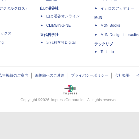
 X（デジタルクロス）
山と溪谷社
イカロスアカデミー
山と溪谷オンライン
MdN
CLIMBING-NET
MdN Books
ブックス
近代科学社
MdN Design Interactiv
ing
近代科学社Digital
テックリブ
TechLib
広告掲載のご案内
編集部へのご連絡
プライバシーポリシー
会社概要
Copyright ©
2026
Impress Corporation. All rights reserved.