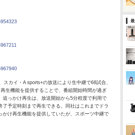
最
45954323
45967211
45967940
スカイ・A sports+の放送により生中継で68試合、
け再生機能を提供することで、番組開始時間が過ぎ
。追っかけ再生は、放送開始から5分程度で利用で
終了予定時刻まで再生できる。同社はこれまでドラ
っかけ再生機能を提供していたが、スポーツ中継で