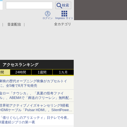
ログイン
Impress サイト
全カテゴリ
音楽配信
アクセスランキング
時間
24時間
1週間
1カ月
東映の歴代オープニング映像がカプセルトイ
に。全5種で8月下旬発売
金ロー「ナウシカ」、「真夏の怪奇ファイ
ル」、ABEMAで「葬送のフリーレン」無料配信
など。夏の特番・配信情報
世界初アクティブノイズキャンセリングII搭載
HDMIケーブル「Pulsar HDMI」。SilentPower
から
「借りぐらしのアリエッティ」日テレで今夜。
3週連続ジブリの第一夜