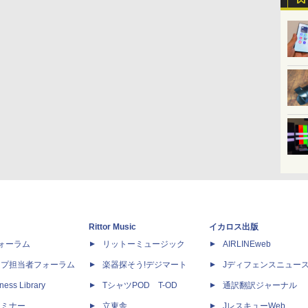
Rittor Music
イカロス出版
dフォーラム
リットーミュージック
AIRLINEweb
ップ担当者フォーラム
楽器探そう!デジマート
Jディフェンスニュー
ness Library
TシャツPOD T-OD
通訳翻訳ジャーナル
セミナー
立東舎
JレスキューWeb