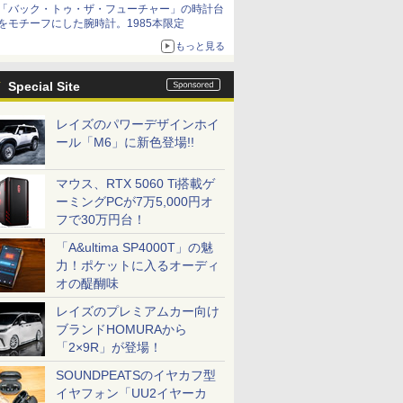
「バック・トゥ・ザ・フューチャー」の時計台
をモチーフにした腕時計。1985本限定
もっと見る
Special Site
レイズのパワーデザインホイ
ール「M6」に新色登場!!
マウス、RTX 5060 Ti搭載ゲ
ーミングPCが7万5,000円オ
フで30万円台！
「A&ultima SP4000T」の魅
力！ポケットに入るオーディ
オの醍醐味
レイズのプレミアムカー向け
ブランドHOMURAから
「2×9R」が登場！
SOUNDPEATSのイヤカフ型
イヤフォン「UU2イヤーカ