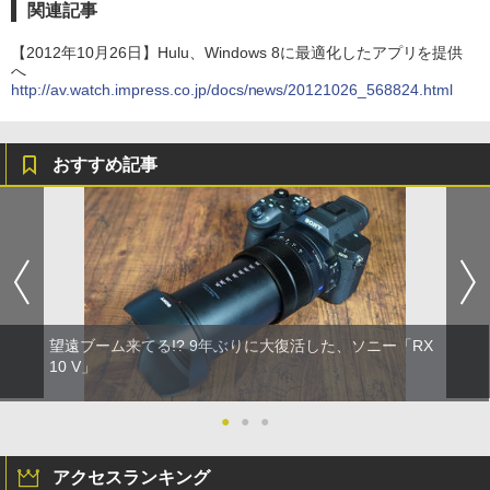
関連記事
【2012年10月26日】Hulu、Windows 8に最適化したアプリを提供
へ
http://av.watch.impress.co.jp/docs/news/20121026_568824.html
おすすめ記事
望遠ブーム来てる!? 9年ぶりに大復活した、ソニー「RX
10 V」
●
●
●
アクセスランキング