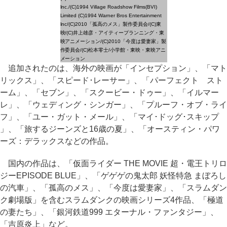
Inc./(C)1994 Village Roadshow Films(BVI)
Limited (C)1994 Warner Bros Entertainment
Inc/(C)2010「孤高のメス」製作委員会/(C)東
映/(C)井上雄彦・アイティープランニング・東
映アニメーション/(C)2010「今度は愛妻家」製
作委員会/(C)松本零士/小学館・東映・東映アニ
メーション
追加されたのは、海外の映画が「インセプション」、「マト
リックス」、「スピード･レーサー」、「パーフェクト スト
ーム」、「セブン」、「スクービー・ドゥー」、「イルマー
レ」、「ウェディング・シンガー」、「プルーフ・オブ・ライ
フ」、「ユー・ガット・メール」、「マイ･ドッグ･スキップ
」、「旅するジーンズと16歳の夏」、「オースティン・パワ
ーズ：デラックスなどの作品。
国内の作品は、「仮面ライダー THE MOVIE 超・電王トリロ
ジーEPISODE BLUE」、「ゲゲゲの鬼太郎 妖怪特急 まぼろし
の汽車」、「孤高のメス」、「今度は愛妻家」、「スラムダン
ク劇場版」を含むスラムダンクの映画シリーズ4作品、「極道
の妻たち」、「銀河鉄道999 エターナル・ファンタジー」、
「吉原炎上」など。