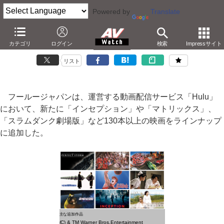
Powered by
Translate
Hulu、「インセプション」など130本以上の映画を追加
カテゴリ
ログイン
検索
Impressサイト
「スラムダンク 劇場版」も。Windows 8アプリ公開開始
リスト
フールージャパンは、運営する動画配信サービス「Hulu」
において、新たに「インセプション」や「マトリックス」、
「スラムダンク劇場版」など130本以上の映画をラインナップ
に追加した。
主な追加作品
(C) & TM Warner Bros.Entertainment