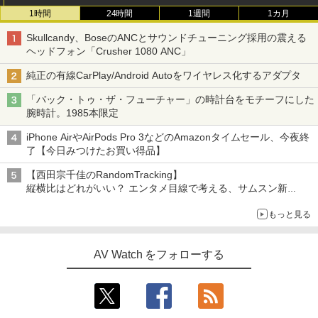
1時間
24時間
1週間
1カ月
Skullcandy、BoseのANCとサウンドチューニング採用の震える
ヘッドフォン「Crusher 1080 ANC」
純正の有線CarPlay/Android Autoをワイヤレス化するアダプタ
「バック・トゥ・ザ・フューチャー」の時計台をモチーフにした
腕時計。1985本限定
iPhone AirやAirPods Pro 3などのAmazonタイムセール、今夜終
了【今日みつけたお買い得品】
【西田宗千佳のRandomTracking】
縦横比はどれがいい？ エンタメ目線で考える、サムスン新
「Galaxy Z Fold」
もっと見る
AV Watch をフォローする