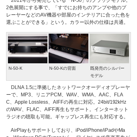
2011年から発売している「N-50」のブラックモデル。
2色展開にする事で、「すでにお持ちのアンプや他のプ
レーヤーなどのAV機器や部屋のインテリアに合った色を
選ぶことができる」という。カラー以外の仕様は共通。
N-50-K
N-50-Kの背面
既発売のシルバー
モデル
DLNA 1.5に準拠したネットワークオーディオプレーヤ
ーで、MP3、リニアPCM、WAV、WMA、AAC、FLA
C、Apple Lossless、AIFFの再生に対応。24bit/192kHz
のWAV、FLAC、AIFF再生もサポート。インターネット
ラジオの聴取も可能。ギャップレス再生にも対応する。
AirPlayもサポートしており、iPod/iPhone/iPadやMa