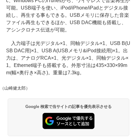
c、Windows PCのiTunesから、ワイヤレスで音楽再生が
可能。USB端子を使い、iPod/iPhone/iPadとデジタル接
続し、再生する事もできる。USBメモリに保存した音楽
ファイル再生もできるほか、USB DAC機能も搭載し、
アシンクロナス伝送が可能。
入力端子は光デジタル×1、同軸デジタル×1、USB B(U
SB DAC用)×1、USB A(USBメモリ&iPod接続用)×1。出
力は、アナログRCA×1、光デジタル×1、同軸デジタル×
1。Ethernet端子も搭載する。外形寸法は435×330×99m
m(幅×奥行き×高さ)。重量は7.3kg。
（山崎健太郎）
Google 検索で当サイトの記事を優先表示させる