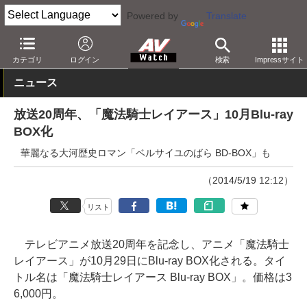
Powered by
Translate
AV Watch
コンテンツ・サービス
BD/DVD
カテゴリ
ログイン
検索
Impressサイト
ニュース
放送20周年、「魔法騎士レイアース」10月Blu-ray
BOX化
華麗なる大河歴史ロマン「ベルサイユのばら BD-BOX」も
（2014/5/19 12:12）
リスト
テレビアニメ放送20周年を記念し、アニメ「魔法騎士
レイアース」が10月29日にBlu-ray BOX化される。タイ
トル名は「魔法騎士レイアース Blu-ray BOX」。価格は3
6,000円。