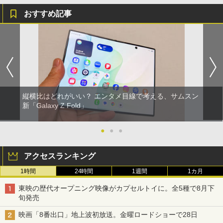
おすすめ記事
縦横比はどれがいい？ エンタメ目線で考える、サムスン
新「Galaxy Z Fold」
●
●
●
アクセスランキング
1時間
24時間
1週間
1カ月
東映の歴代オープニング映像がカプセルトイに。全5種で8月下
旬発売
映画「8番出口」地上波初放送。金曜ロードショーで28日