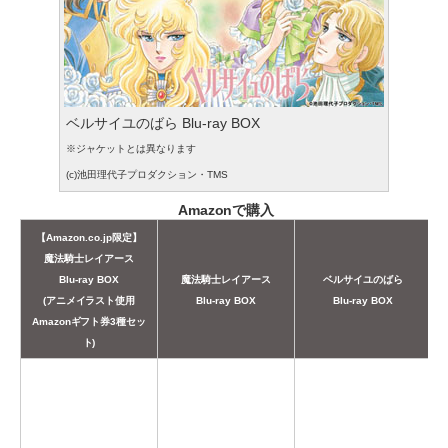
ベルサイユのばら Blu-ray BOX
※ジャケットとは異なります
(c)池田理代子プロダクション・TMS
Amazonで購入
【Amazon.co.jp限定】
魔法騎士レイアース
Blu-ray BOX
魔法騎士レイアース
ベルサイユのばら
(アニメイラスト使用
Blu-ray BOX
Blu-ray BOX
Amazonギフト券3種セッ
ト)