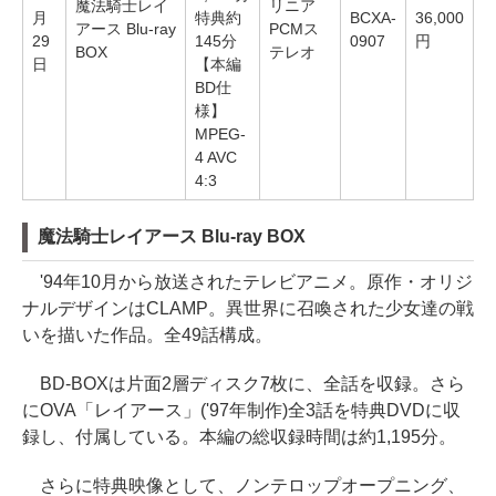
魔法騎士レイ
リニア
月
特典約
BCXA-
36,000
アース Blu-ray
PCMス
29
145分
0907
円
BOX
テレオ
日
【本編
BD仕
様】
MPEG-
4 AVC
4:3
魔法騎士レイアース Blu-ray BOX
'94年10月から放送されたテレビアニメ。原作・オリジ
ナルデザインはCLAMP。異世界に召喚された少女達の戦
いを描いた作品。全49話構成。
BD-BOXは片面2層ディスク7枚に、全話を収録。さら
にOVA「レイアース」('97年制作)全3話を特典DVDに収
録し、付属している。本編の総収録時間は約1,195分。
さらに特典映像として、ノンテロップオープニング、