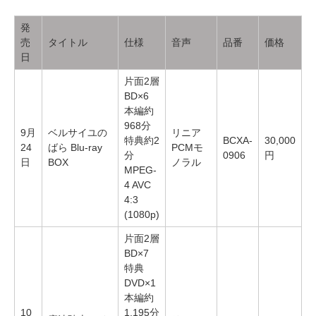
発
売
タイトル
仕様
音声
品番
価格
日
片面2層
BD×6
本編約
968分
9月
ベルサイユの
リニア
特典約2
BCXA-
30,000
24
ばら Blu-ray
PCMモ
分
0906
円
日
BOX
ノラル
MPEG-
4 AVC
4:3
(1080p)
片面2層
BD×7
特典
DVD×1
本編約
10
1,195分