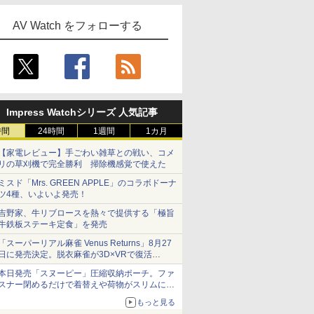
AV Watch をフォローする
Impress Watchシリーズ 人気記事
時間
24時間
1週間
1カ月
【家電レビュー】手ごわい雑草との戦い、コメ
リの草刈機で完全勝利 掃除機感覚で使えた
ミスド「Mrs. GREEN APPLE」のコラボドーナ
ツ4種、いよいよ発売！
吉野家、牛リブロースを熱々で提供する「極旨
牛鉄板ステーキ定食」を発売
「スーパーリアル麻雀 Venus Returns」8月27
日に発売決定。脱衣麻雀が3D×VRで復活
発売から2週間は20%オフになるセールが実施
本日発売「スヌーピー」圧縮収納ポーチ。ファ
スナー閉めるだけで着替えや荷物がスリムにま
とまる
もっと見る