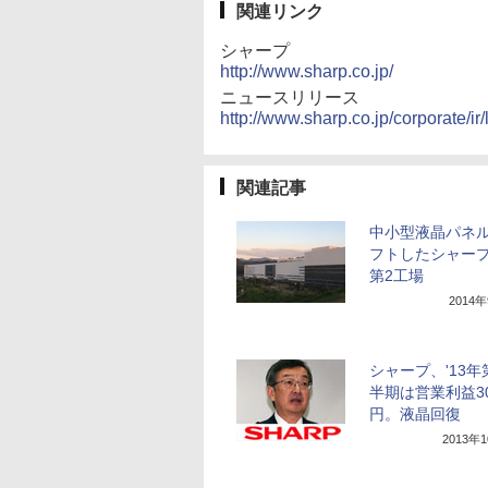
関連リンク
シャープ
http://www.sharp.co.jp/
ニュースリリース
http://www.sharp.co.jp/corporate/ir/l
関連記事
中小型液晶パネ
フトしたシャー
第2工場
2014
シャープ、'13年
半期は営業利益3
円。液晶回復
2013年