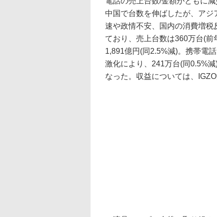
電話の売上台数/金額がともに
中国で台数を伸ばしたが、アジ
速や政情不安、国内の消費増税
ており、売上台数は360万台(前
1,891億円(同2.5%減)。携
激化により、241万台(同0.5%減)
なった。収益については、IGZ