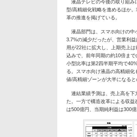
液晶テレビの今後の取り組みに
型/高精細化戦略を進めるほか
革の推進を掲げている。
液晶部門は、スマホ向けの中小型
3.7%の減少だったが、営業利益は
用が22社に拡大し、上期売上は
込みで、前年同期の約10倍ま
小型比率は第2四半期平均で40
る。スマホ向け液晶の高精細化も
値/高精細ゾーンが大半になる
連結業績予測は、売上高を下方修
た。一方で構造改革による収益改
は500億円、当期純利益は30