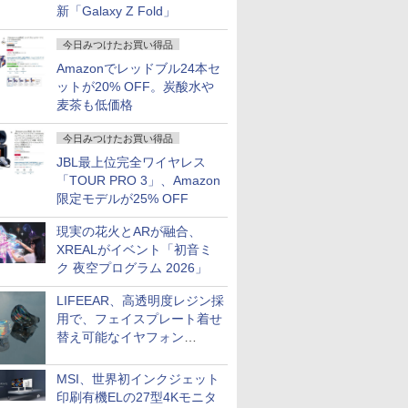
新「Galaxy Z Fold」
今日みつけたお買い得品
Amazonでレッドブル24本セ
ットが20% OFF。炭酸水や
麦茶も低価格
今日みつけたお買い得品
JBL最上位完全ワイヤレス
「TOUR PRO 3」、Amazon
限定モデルが25% OFF
現実の花火とARが融合、
XREALがイベント「初音ミ
ク 夜空プログラム 2026」
LIFEEAR、高透明度レジン採
用で、フェイスプレート着せ
替え可能なイヤフォン
「Nova Shell」
MSI、世界初インクジェット
印刷有機ELの27型4Kモニタ