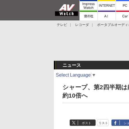
テレビ
レコーダ
ポータブルオーディ
スマートスピーカー
デジカメ
プロジ
ニュース
Select Language
▼
シャープ、第2四半期は
約10倍へ
ポスト
リスト
シ