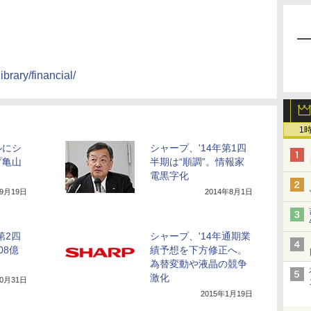
ibrary/financial/
1
ルにシ
シャープ、'14年第1四
プ亀山
半期は“順調”。情報家
電黒字化
年9月19日
2014年8月1日
第2四
シャープ、'14年通期業
08億
績予想を下方修正へ。
為替変動や液晶の競争
激化
10月31日
2015年1月19日