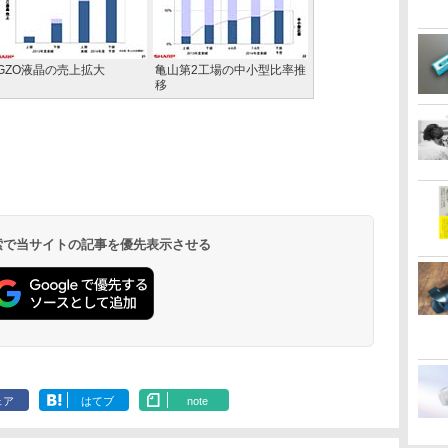
IGZO液晶の売上拡大
亀山第2工場の中小型比率推
移
 検索で当サイトの記事を優先表示させる
ェア
はてブ
note