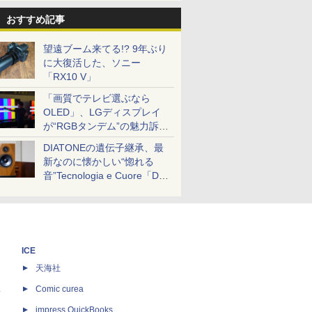
おすすめ記事
望遠ブーム来てる!? 9年ぶり
に大復活した、ソニー
「RX10 V」
「画質でテレビ選ぶなら
OLED」、LGディスプレイ
が“RGBタンデム”の魅力訴
求。液晶とのガチ比較も
DIATONEの遺伝子継承、最
新なのに懐かしい“惚れる
音”Tecnologia e Cuore「DS-
TC52B」を聴く
ICE
天海社
ス
Comic curea
impress QuickBooks