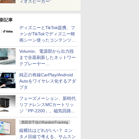
ィオスピーカー”
新記事
ディズニーとTikTok提携、フ
ァンがTikTokでディズニー映
画シーン使ったコンテンツ制
作、Disney+にも配信
Volumio、電源部から出力段
まで全面刷新したネットワー
クプレーヤー
「Primo（2026）」
純正の有線CarPlay/Android
Autoをワイヤレス化するアダ
プタ
フェーズメーション、新時代
リファレンスMCカートリッ
ジ「PP-2200」。磁気回路や
ハウジングを根本から見直し
西田宗千佳のRandomTracking
縦横比はどれがいい？ エン
タメ目線で考える、サムスン