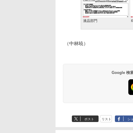
液晶部門
（中林暁）
Google
ポスト
リスト
シ