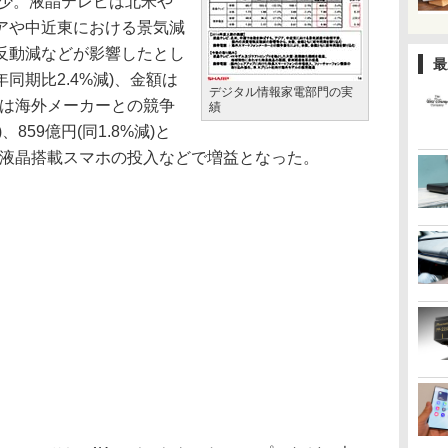
減少。液晶テレビは北米や
アや中近東における景気減
反動減などが影響したとし
最
年同期比2.4%減)、金額は
デジタル情報家電部門の実
帯電話は海外メーカーとの競争
績
、859億円(同1.8%減)と
O液晶搭載スマホの投入などで増益となった。