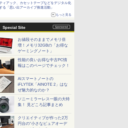
ティアック、カセットテープなどをデジタル化
する「思い出アーカイブ推進活動」
もっと見る
Special Site
お値段そのままでメモリ倍
増！メモリ32GBの「お得な
ゲーミングノート」
性能の良いお得な中古PC情
報はこのページでチェック！
AIスマートノートの
iFLYTEK「AINOTE 2」はな
ぜ魅力的なのか？
ソニーミラーレス一眼の大特
集！ 見どころ記事まとめ
クリエイティブが作った2万
円台の“小さなピュアオーデ