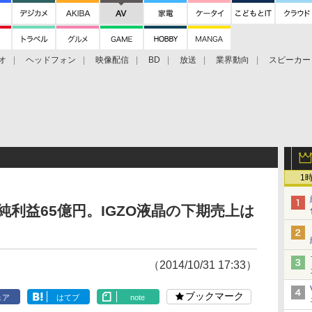
オ
ヘッドフォン
映像配信
BD
放送
業界動向
スピーカー
ェクタ
PS4
BDプレーヤー
映像配信
BD
1
純利益65億円。IGZO液晶の下期売上は
（2014/10/31 17:33）
ブックマーク
ェア
はてブ
note