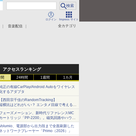
ログイン
Impress サイト
全カテゴリ
音楽配信
アクセスランキング
時間
24時間
1週間
1カ月
純正の有線CarPlay/Android Autoをワイヤレス
化するアダプタ
【西田宗千佳のRandomTracking】
縦横比はどれがいい？ エンタメ目線で考える、
サムスン新「Galaxy Z Fold」
フェーズメーション、新時代リファレンスMC
カートリッジ「PP-2200」。磁気回路やハウジ
ングを根本から見直し
Volumio、電源部から出力段まで全面刷新した
ネットワークプレーヤー「Primo（2026）」