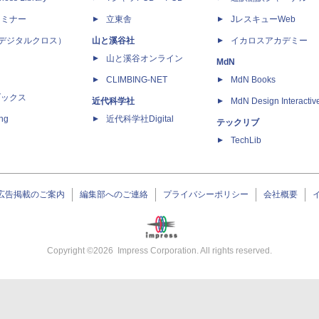
セミナー
立東舎
JレスキューWeb
 X（デジタルクロス）
山と溪谷社
イカロスアカデミー
山と溪谷オンライン
MdN
CLIMBING-NET
MdN Books
ブックス
近代科学社
MdN Design Interactiv
ing
近代科学社Digital
テックリブ
TechLib
広告掲載のご案内
編集部へのご連絡
プライバシーポリシー
会社概要
Copyright ©
2026
Impress Corporation. All rights reserved.