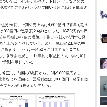
ついては、4Kモデルやクアトロン プロなどの大
。地域特性に合わせた商品展開や欧州における構造改
が伸長。上期の売上高は4,609億円で前年同期比
208億円の黒字(同2.4倍)となった。IGZO液晶の採
前年同期比約7倍に増加。下期は27社が採用する見
での売上増を予測している。また、亀山第2工場の中
%に高まり、下期は平均50%に到達すると見てい
引き続き進展し、'14年度は収益性の高い高付加価
との予測を示している。
正し、前回の3兆円から、2兆9,000億円とし
善などを理由に、営業利益は1,000億円、経常利益
0億円でそれぞれ据え置いている。