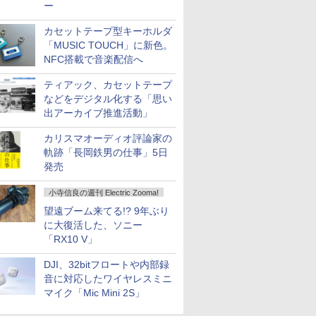
ー
カセットテープ型キーホルダ
「MUSIC TOUCH」に新色。
NFC搭載で音楽配信へ
ティアック、カセットテープ
などをデジタル化する「思い
出アーカイブ推進活動」
カリスマオーディオ評論家の
軌跡「長岡鉄男の仕事」5日
発売
小寺信良の週刊 Electric Zooma!
望遠ブーム来てる!? 9年ぶり
に大復活した、ソニー
「RX10 V」
DJI、32bitフロートや内部録
音に対応したワイヤレスミニ
マイク「Mic Mini 2S」