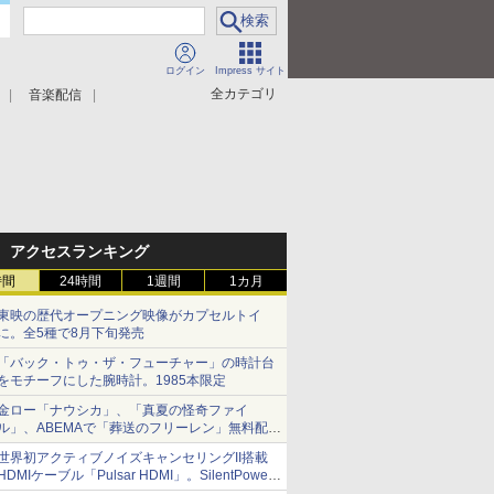
ログイン
Impress サイト
全カテゴリ
音楽配信
アクセスランキング
時間
24時間
1週間
1カ月
東映の歴代オープニング映像がカプセルトイ
に。全5種で8月下旬発売
「バック・トゥ・ザ・フューチャー」の時計台
をモチーフにした腕時計。1985本限定
金ロー「ナウシカ」、「真夏の怪奇ファイ
ル」、ABEMAで「葬送のフリーレン」無料配信
など。夏の特番・配信情報
世界初アクティブノイズキャンセリングII搭載
HDMIケーブル「Pulsar HDMI」。SilentPower
から