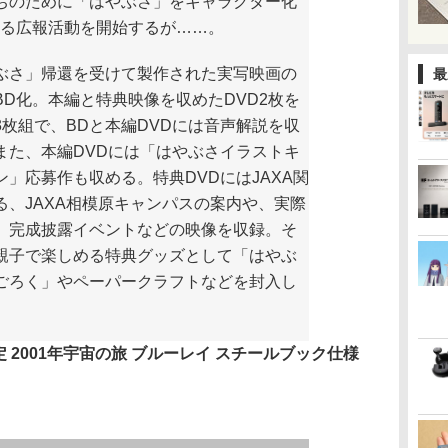
ちのために「はやぶさ」をキャラクター化
する広報活動を開始するが……。
さ」帰還を受けて製作された実写映画の
最
BD化。本編と特典映像を収めたDVD2枚を
3枚組で、BDと本編DVDには音声解説を収
また、本編DVDには「はやぶさイラストキ
ン」応募作も収める。特典DVDにはJAXA関
る、JAXA相模原キャンパスの案内や、実際
、完成披露イベントなどの映像を収録。そ
親子で楽しめる特典グッズとして「はやぶ
ごろく」やペーパークラフトなどを封入し
jp限定 2001年宇宙の旅 ブルーレイ スチールブック仕様