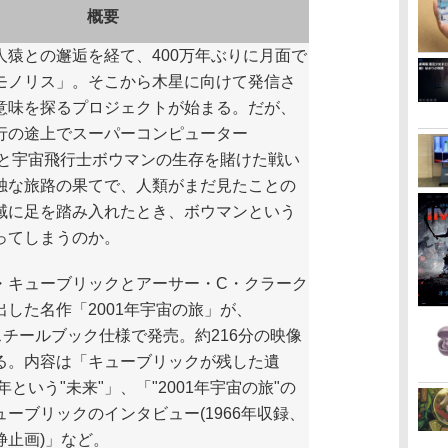
概要
猿との邂逅を経て、400万年ぶりに月面で
モノリス」。そこから木星に向けて発信さ
意味を探るプロジェクトが始まる。だが、
行の途上でスーパーコンピューター
0」と宇宙飛行士ボウマンの生存を賭けた戦い
独な旅路の果てで、人類がまだ見たことの
域に足を踏み入れたとき、ボウマンという
ってしまうのか。
キューブリックとアーサー・C・クラーク
した名作「2001年宇宙の旅」が、
定スチールブック仕様で発売。約216分の映像
る。内容は「キューブリックが残した遺
年という"未来"」、「"2001年宇宙の旅"の
ーブリックのインタビュー(1966年収録、
静止画)」など。