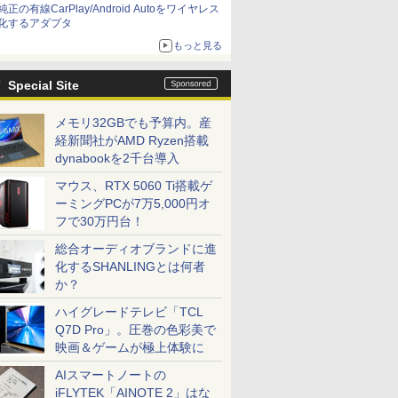
純正の有線CarPlay/Android Autoをワイヤレス
化するアダプタ
もっと見る
Special Site
メモリ32GBでも予算内。産
経新聞社がAMD Ryzen搭載
dynabookを2千台導入
マウス、RTX 5060 Ti搭載ゲ
ーミングPCが7万5,000円オ
フで30万円台！
総合オーディオブランドに進
化するSHANLINGとは何者
か？
ハイグレードテレビ「TCL
Q7D Pro」。圧巻の色彩美で
映画＆ゲームが極上体験に
AIスマートノートの
iFLYTEK「AINOTE 2」はな