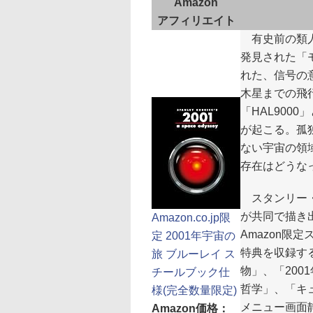
Amazon
アフィリエイト
有史前の類人
発見された「
れた、信号の
木星までの飛
「HAL900
が起こる。孤
ない宇宙の領
存在はどうな
スタンリー・
が共同で描き出
Amazon.co.jp限
Amazon限
定 2001年宇宙の
特典を収録す
旅 ブルーレイ ス
物」、「2001
チールブック仕
哲学」、「キュ
様(完全数量限定)
メニュー画面
Amazon価格：