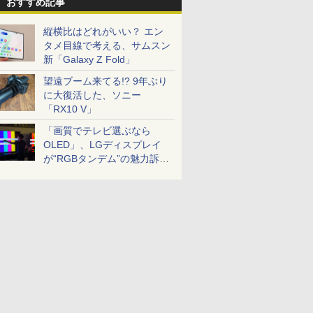
おすすめ記事
縦横比はどれがいい？ エン
タメ目線で考える、サムスン
新「Galaxy Z Fold」
望遠ブーム来てる!? 9年ぶり
に大復活した、ソニー
「RX10 V」
「画質でテレビ選ぶなら
OLED」、LGディスプレイ
が“RGBタンデム”の魅力訴
求。液晶とのガチ比較も