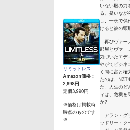
いない脳の力を
る。疑いなが
し、一晩で傑
けると彼の頭
再びヴァーノ
部屋とヴァー
気づいたエデ
やがてビジネ
リミットレス
く間に富と権
Amazon価格：
たのは、NZ
2,898円
た。人生のど
定価3,990円
ィは、危機を
か?
※価格は掲載時
時点のものです
アラン・グリ
※
ッドリー・ク