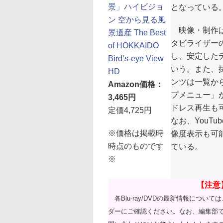
景」ハイビジョ
となっている
ン 空から見る風
映像・制作は
景遺産 The Best
タビライザーの
of HOKKAIDO
し、安定した
Bird’s-eye View
いう。また、
HD
ンツは一覧か
Amazon価格：
プメニュー」か
3,465円
ドレス再生も
定価4,725円
なお、YouT
※価格は掲載時
像度表示も可
時点のものです
ている。
※
【注意
各Blu-ray/DVDの最新情報につい
ダーにご確認ください。なお、編集部