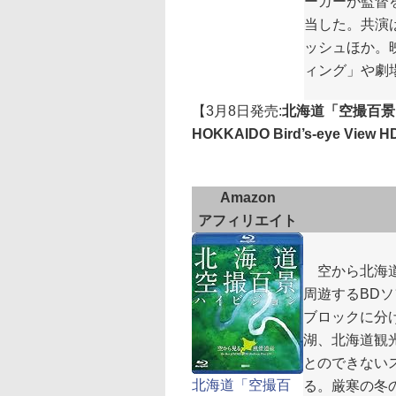
ーガーが監督
当した。共演
ッシュほか。
ィング」や劇
【3月8日発売:
北海道「空撮百景」
HOKKAIDO Bird’s-eye View H
Amazon
アフィリエイト
空から北海道
周遊するBD
ブロックに分
湖、北海道観
とのできない
北海道「空撮百
る。厳寒の冬