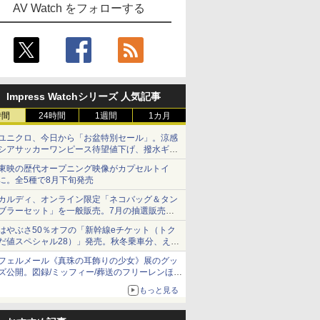
AV Watch をフォローする
Impress Watchシリーズ 人気記事
時間
24時間
1週間
1カ月
ユニクロ、今日から「お盆特別セール」。涼感
シアサッカーワンピース待望値下げ、撥水ギア
ショーツは1990円に
東映の歴代オープニング映像がカプセルトイ
に。全5種で8月下旬発売
カルディ、オンライン限定「ネコバッグ＆タン
ブラーセット」を一般販売。7月の抽選販売の
当選無効分
はやぶさ50％オフの「新幹線eチケット（トク
だ値スペシャル28）」発売。秋冬乗車分、えき
ねっと限定
フェルメール《真珠の耳飾りの少女》展のグッ
ズ公開。図録/ミッフィー/葬送のフリーレンほ
か、注目ブランドコラボが実現
もっと見る