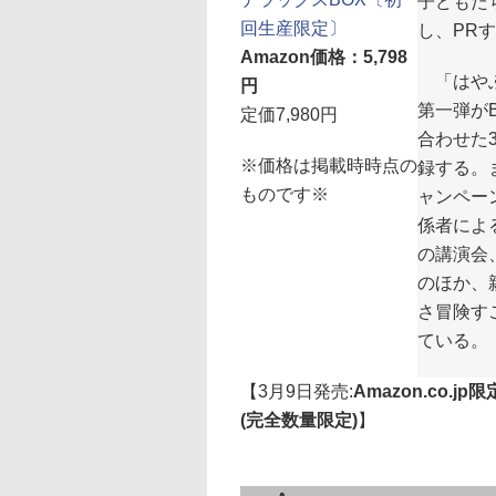
子どもた
回生産限定〕
し、PR
Amazon価格：5,798
「はやぶ
円
第一弾が
定価7,980円
合わせた
※価格は掲載時時点の
録する。
ものです※
ャンペー
係者によ
の講演会
のほか、
さ冒険す
ている。
【3月9日発売:
Amazon.co.
(完全数量限定)
】