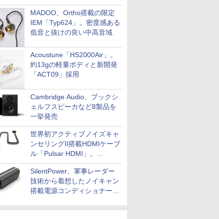
MADOO、Ortho搭載の限定
IEM「Typ624」。密度感ある
低音と抜けの良い中高音域
Acoustune「HS2000Air」。
約13gの軽量ボディと新開発
「ACT09」採用
Cambridge Audio、ブックシ
ェルフスピーカなど8製品を
一挙発売
世界初アクティブノイズキャ
ンセリングII搭載HDMIケーブ
ル「Pulsar HDMI」。
SilentPowerから
SilentPower、軍事レーダー
技術から着想したノイキャン
搭載電源コンディショナー
「AC iPurifier2」