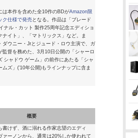
は本作を含めた全10作のBDが
Amazon限
ック仕様で発売
となる。作品は「ブレード
イナル・カット 製作25周年記念エディショ
クナイト」、「マトリックス」など。ま
・ダウニー・Jrとジュード・ロウ主演で、ガ
が監督を務めた、3月10日公開の「シャーロ
ズ シャドウ ゲーム」の前作にあたる「シャ
ムズ」('10年公開)もラインナップに含ま
概要
書けず、酒に溺れる作家志望のエディ
ヴァーノンから、通常は20%しか使われて