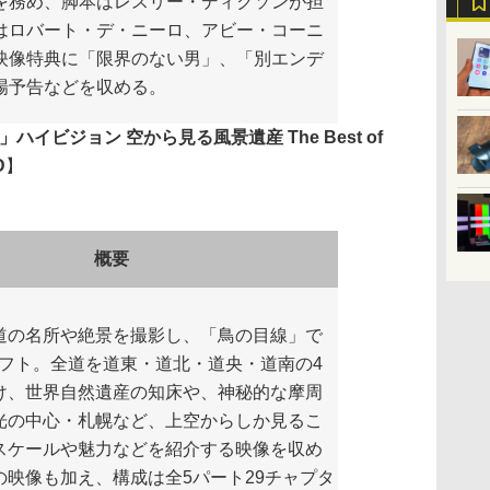
を務め、脚本はレスリー・ディクソンが担
はロバート・デ・ニーロ、アビー・コーニ
映像特典に「限界のない男」、「別エンデ
場予告などを収める。
ハイビジョン 空から見る風景遺産 The Best of
D
】
概要
の名所や絶景を撮影し、「鳥の目線」で
ソフト。全道を道東・道北・道央・道南の4
け、世界自然遺産の知床や、神秘的な摩周
光の中心・札幌など、上空からしか見るこ
スケールや魅力などを紹介する映像を収め
の映像も加え、構成は全5パート29チャプタ