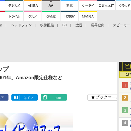
オ
ヘッドフォン
映像配信
BD
放送
業界動向
スピーカー
ェクタ
PS4
BDプレーヤー
映像配信
BD
ップ
1
01年」Amazon限定仕様など
ブックマーク
ェア
はてブ
note