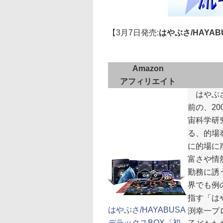
【3月7日発売:
はやぶさ/HAYA
Amazon
アフィリエイト
はやぶさ
前の、2
宙科学研究
る、的場
に的場に
富さや情
勤務に誘
界でも例
指す「は
はやぶさ/HAYABUSA
渕幸一プ
デラックスBOX〔初