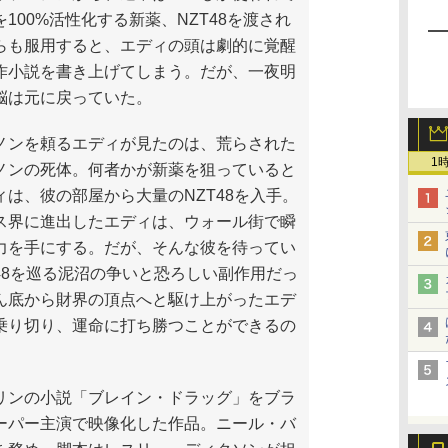
100%活性化する新薬、NZT48を渡され
らも服用すると、エディの頭は劇的に覚醒
作小説を書き上げてしまう。だが、一夜明
脳は元に戻っていた。
ンを頼るエディが見たのは、荒らされた
1
ノンの死体。何者かが新薬を狙っていると
ィは、彼の部屋から大量のNZT48を入手。
ス界に進出したエディは、ウォール街で瞬
力を手にする。だが、そんな彼を待ってい
T48を巡る泥沼の争いと恐ろしい副作用だっ
ん底から財界の頂点へと駆け上がったエデ
乗り切り、運命に打ち勝つことができるの
ンの小説「ブレイン・ドラッグ」をブラ
ーパー主演で映像化した作品。ニール・バ