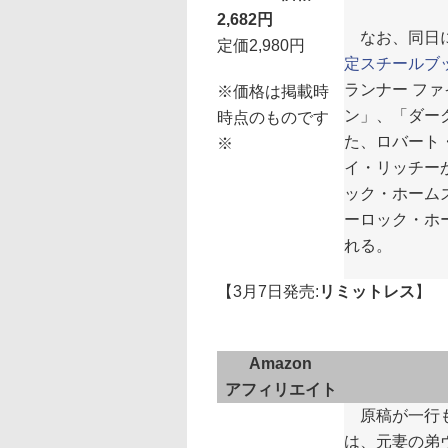
2,682円
なお、同日に
定価2,980円
定スチールブ
ランナー ファ
※価格は掲載時
ン」、「ダー
時点のものです
た、ロバート
※
イ・リッチー
ック・ホーム
ーロック・ホー
れる。
【3月7日発売:
リミットレス
】
Amazon
アフィリエイト
原稿が一行も
は、元妻の弟