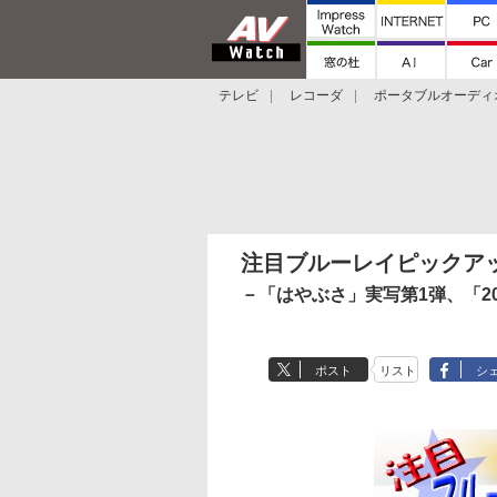
テレビ
レコーダ
ポータブルオーディ
スマートスピーカー
デジカメ
プロジ
注目ブルーレイピックア
－「はやぶさ」実写第1弾、「20
ポスト
リスト
シ