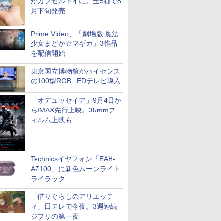
がカプセルトイに。全5種で8
月下旬発売
Prime Video、「劇場版 魔法
少女まどか☆マギカ」3作品
を配信開始
東京国立博物館がハイセンス
の100型RGB LEDテレビ導入
「オデュッセイア」9月4日か
らIMAX先行上映。35mmフ
ィルム上映も
Technicsイヤフォン「EAH-
AZ100」に新色ムーンライト
ライラック
「借りぐらしのアリエッテ
ィ」日テレで今夜。3週連続
ジブリの第一夜