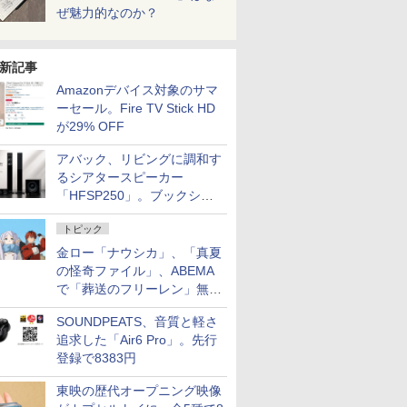
ぜ魅力的なのか？
新記事
Amazonデバイス対象のサマ
ーセール。Fire TV Stick HD
が29% OFF
アバック、リビングに調和す
るシアタースピーカー
「HFSP250」。ブックシェ
ルフはペア3万円以下
トピック
金ロー「ナウシカ」、「真夏
の怪奇ファイル」、ABEMA
で「葬送のフリーレン」無料
配信など。夏の特番・配信情
SOUNDPEATS、音質と軽さ
報
追求した「Air6 Pro」。先行
登録で8383円
東映の歴代オープニング映像