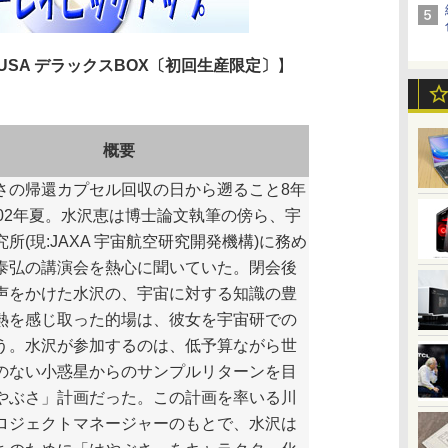
BUSA デラックスBOX〔初回生産限定〕
】
概要
の帰還カプセル回収の日から遡ること8年
002年夏。水沢恵は博士論文執筆の傍ら、宇
所(現:JAXA 宇宙航空研究開発機構)に務め
泰弘の講演会を熱心に聞いていた。閉会後
声をかけた水沢の、宇宙に対する知識の豊
熱を感じ取った的場は、彼女を宇宙研での
う。水沢が参加するのは、低予算ながら世
のない小惑星からのサンプルリターンを目
やぶさ」計画だった。この計画を率いる川
ロジェクトマネージャーのもとで、水沢は