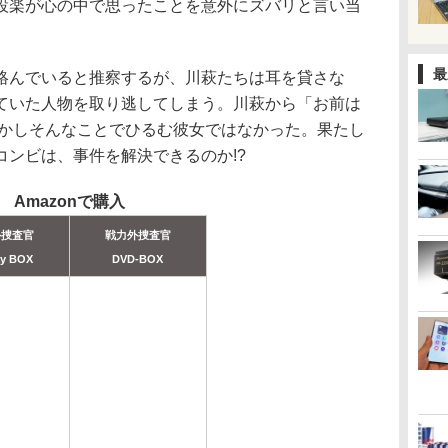
設楽が心の中で思ったことを意外にズバリと言い当
最
んでいると推察するが、川萩たちは耳を貸さな
ていた人物を取り逃してしまう。川萩から「お前は
しかしそんなことでひるむ彼女ではなかった。果たし
ンビは、事件を解決できるのか!?
Amazonで購入
外捜査官
戦力外捜査官
ay BOX
DVD-BOX