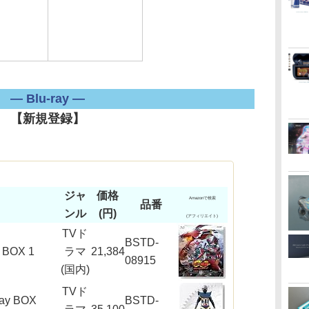
― Blu-ray ―
【新規登録】
ジャ
価格
Amazonで検索
品番
ンル
(円)
(アフィリエイト)
TVド
BSTD-
BOX 1
ラマ
21,384
08915
(国内)
TVド
y BOX
BSTD-