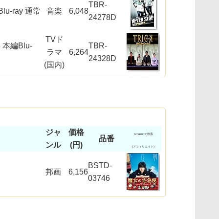
TBR-
lu-ray 通常
音楽
6,048
24278D
TVド
本編Blu-
TBR-
ラマ
6,264
24328D
(国内)
ジャ
価格
Amazonで検索
品番
ンル
(円)
(アフィリエイト)
BSTD-
邦画
6,156
03746