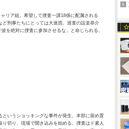
キャリア組。希望して捜査一課18係に配属される
など刑事たちにとっては大迷惑。巡査の設楽恭介
ら「千波を絶対に捜査に参加させるな」と命じられる。
というショッキングな事件が発生。本部に留め置
振り切り、現場で聞き込みを始める。捜査はド素人