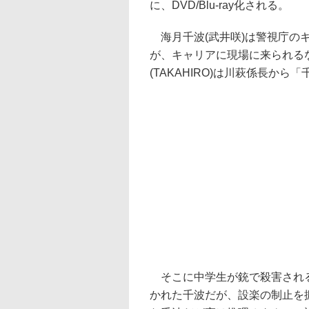
に、DVD/Blu-ray化される。
海月千波(武井咲)は警視庁の
が、キャリアに現場に来られる
(TAKAHIRO)は川萩係長か
そこに中学生が銃で殺害される
かれた千波だが、設楽の制止を