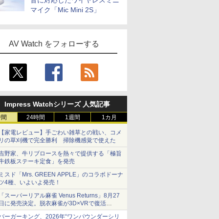
音に対応したワイヤレスミニ
マイク「Mic Mini 2S」
AV Watch をフォローする
Impress Watchシリーズ 人気記事
時間
24時間
1週間
1カ月
【家電レビュー】手ごわい雑草との戦い、コメ
リの草刈機で完全勝利 掃除機感覚で使えた
吉野家、牛リブロースを熱々で提供する「極旨
牛鉄板ステーキ定食」を発売
ミスド「Mrs. GREEN APPLE」のコラボドーナ
ツ4種、いよいよ発売！
「スーパーリアル麻雀 Venus Returns」8月27
日に発売決定。脱衣麻雀が3D×VRで復活
発売から2週間は20%オフになるセールが実施
バーガーキング、2026年“ワンパウンダーシリ