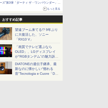
ーズ”第3弾「ダーティ ザ・ワンパウンダー」を
8月7日発売
もっと見る
「特製ガーリックマヨソース」を使用した超大
型チーズバーガー
おすすめ記事
望遠ブーム来てる!? 9年ぶり
に大復活した、ソニー
「RX10 V」
「画質でテレビ選ぶなら
OLED」、LGディスプレイ
が“RGBタンデム”の魅力訴
求。液晶とのガチ比較も
DIATONEの遺伝子継承、最
新なのに懐かしい“惚れる
音”Tecnologia e Cuore「DS-
TC52B」を聴く