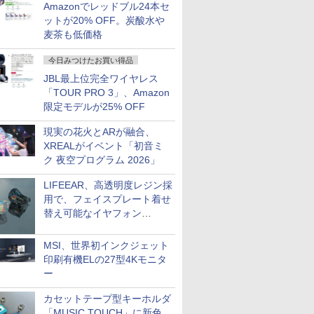
Amazonでレッドブル24本セ
ットが20% OFF。炭酸水や
麦茶も低価格
今日みつけたお買い得品
JBL最上位完全ワイヤレス
「TOUR PRO 3」、Amazon
限定モデルが25% OFF
現実の花火とARが融合、
XREALがイベント「初音ミ
ク 夜空プログラム 2026」
LIFEEAR、高透明度レジン採
用で、フェイスプレート着せ
替え可能なイヤフォン
「Nova Shell」
MSI、世界初インクジェット
印刷有機ELの27型4Kモニタ
ー
カセットテープ型キーホルダ
「MUSIC TOUCH」に新色。