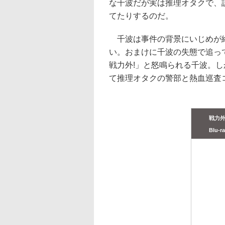
な千波だが実は推理オタクで、
てたりするのだ。
千波は事件の背景にいじめが絡
い。おまけに千波の失態で追っ
戦力外!」と怒鳴られる千波。
て推理オタクの警部と熱血巡査コ
戦力
Blu-r