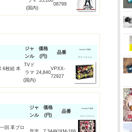
ラマ
35,100
08799
(国内)
ジャ
価格
Amazonで検索
品番
ンル
(円)
(アフィリエイト)
TVド
X 6枚組 本
VPXX-
ラマ
24,840
72927
(国内)
ジャ
価格
Amazonで検索
品番
ンル
(円)
(アフィリエイト)
第一回 革ブロ
音楽
7,344
KIXM-166