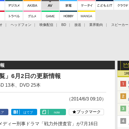
オ
ヘッドフォン
映像配信
BD
放送
業界動向
スピーカー
ェクタ
PS4
BDプレーヤー
映像配信
BD
情報
1
日一覧」6月2日の更新情報
 13本、DVD 25本
（2014/6/3 09:10）
ブックマーク
ェア
はてブ
note
ディー刑事ドラマ「戦力外捜査官」が7月16日