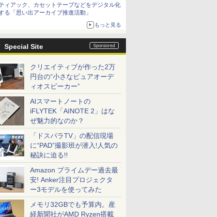
ティアック、カセットテープなどをデジタル化
する「思い出アーカイブ推進活動」
もっと見る
Special Site
クリエイティブが作った2万
円台の“小さなピュアオーデ
ィオスピーカー”
AIスマートノートの
iFLYTEK「AINOTE 2」はな
ぜ魅力的なのか？
「ドスパラTV」の配信現場
に“PAD”撮影班が潜入!人気の
秘訣に迫る!!
Amazon プライムデー過去最
安! Anker注目プロジェクタ
ー3モデルを使ってみた
メモリ32GBでも予算内。産
経新聞社がAMD Ryzen搭載