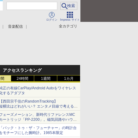
ログイン
Impress サイト
全カテゴリ
音楽配信
アクセスランキング
時間
24時間
1週間
1カ月
純正の有線CarPlay/Android Autoをワイヤレス
化するアダプタ
【西田宗千佳のRandomTracking】
縦横比はどれがいい？ エンタメ目線で考える、
サムスン新「Galaxy Z Fold」
フェーズメーション、新時代リファレンスMC
カートリッジ「PP-2200」。磁気回路やハウジ
ングを根本から見直し
「バック・トゥ・ザ・フューチャー」の時計台
をモチーフにした腕時計。1985本限定