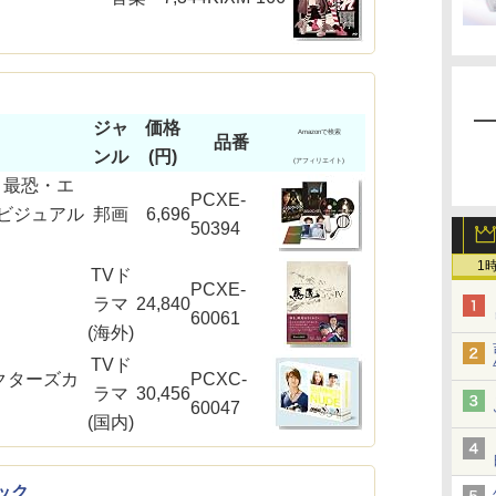
ジャ
価格
Amazonで検索
品番
ンル
(円)
(アフィリエイト)
y 最恐・エ
PCXE-
ビジュアル
邦画
6,696
50394
1
TVド
PCXE-
ラマ
24,840
60061
(海外)
TVド
レクターズカ
PCXC-
ラマ
30,456
60047
(国内)
ック