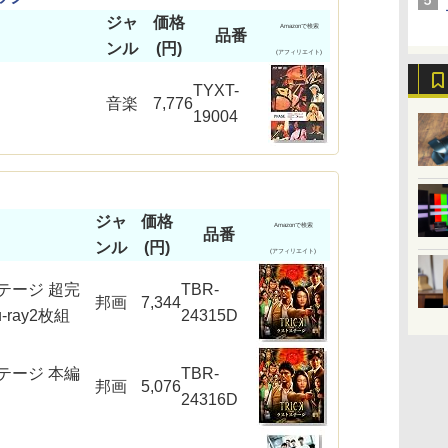
ジャ
価格
Amazonで検索
品番
ンル
(円)
(アフィリエイト)
TYXT-
音楽
7,776
19004
ジャ
価格
Amazonで検索
品番
ンル
(円)
(アフィリエイト)
テージ 超完
TBR-
邦画
7,344
-ray2枚組
24315D
テージ 本編
TBR-
邦画
5,076
24316D