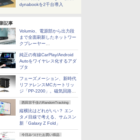
dynabookを2千台導入
新記事
Volumio、電源部から出力段
まで全面刷新したネットワー
クプレーヤー
「Primo（2026）」
純正の有線CarPlay/Android
Autoをワイヤレス化するアダ
プタ
フェーズメーション、新時代
リファレンスMCカートリッ
ジ「PP-2200」。磁気回路や
ハウジングを根本から見直し
西田宗千佳のRandomTracking
縦横比はどれがいい？ エン
タメ目線で考える、サムスン
新「Galaxy Z Fold」
今日みつけたお買い得品