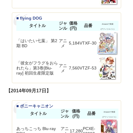
■ flying DOG
ジャ
価格
タイトル
品番
Amazonで検索
ンル
(円)
(アフィリエイト)
「はいたい七葉」 第2
アニ
5,184
VTXF-30
期 BD
メ
「彼女がフラグをおら
アニ
れたら」第3巻[Blu-
7,560
VTZF-53
メ
ray] 初回生産限定版
【2014年09月17日】
■ ポニーキャニオン
ジャ
価格
タイトル
品番
Amazonで検索
ンル
(円)
(アフィリエイト)
あっちこっち Blu-ray
アニ
PCXE-
17,280