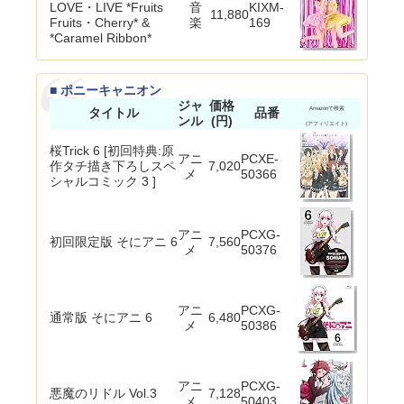
LOVE・LIVE *Fruits
音
KIXM-
11,880
Fruits・Cherry* &
楽
169
*Caramel Ribbon*
■ ポニーキャニオン
ジャ
価格
タイトル
品番
Amazonで検索
ンル
(円)
(アフィリエイト)
桜Trick 6 [初回特典:原
アニ
PCXE-
作タチ描き下ろしスペ
7,020
メ
50366
シャルコミック 3 ]
アニ
PCXG-
初回限定版 そにアニ 6
7,560
メ
50376
アニ
PCXG-
通常版 そにアニ 6
6,480
メ
50386
アニ
PCXG-
悪魔のリドル Vol.3
7,128
メ
50403