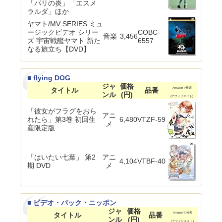
「パリの炎」「エスメ
ラルダ」ほか
ヤマト/MV SERIES ミュ
ージックビデオ シリー
COBC-
音楽
3,456
ズ 宇宙戦艦ヤマト 新た
6557
なる旅立ち【DVD】
■ flying DOG
ジャ
価格
タイトル
品番
Amazonで検索
ンル
(円)
(アフィリエイト)
「彼女がフラグをおら
アニ
れたら」第3巻 初回生
6,480
VTZF-59
メ
産限定版
「はいたい七葉」 第2
アニ
4,104
VTBF-40
期 DVD
メ
■ ビデオ・パック・ニッポン
ジャ
価格
タイトル
品番
Amazonで検索
ンル
(円)
(アフィリエイト)