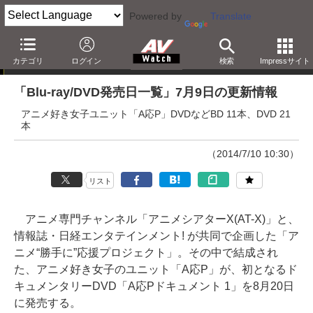
Powered by
Translate
「Blu-ray発売日一覧」の更新情報
カテゴリ
ログイン
検索
Impressサイト
「Blu-ray/DVD発売日一覧」7月9日の更新情報
アニメ好き女子ユニット「A応P」DVDなどBD 11本、DVD 21
本
（2014/7/10 10:30）
リスト
アニメ専門チャンネル「アニメシアターX(AT-X)」と、
情報誌・日経エンタテインメント! が共同で企画した「ア
ニメ“勝手に”応援プロジェクト」。その中で結成され
た、アニメ好き女子のユニット「A応P」が、初となるド
キュメンタリーDVD「A応Pドキュメント 1」を8月20日
に発売する。