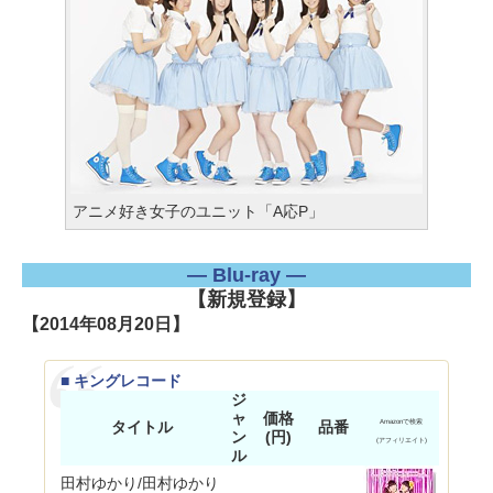
アニメ好き女子のユニット「A応P」
― Blu-ray ―
【新規登録】
【2014年08月20日】
■ キングレコード
ジ
ャ
価格
タイトル
品番
Amazonで検索
ン
(円)
(アフィリエイト)
ル
田村ゆかり/田村ゆかり