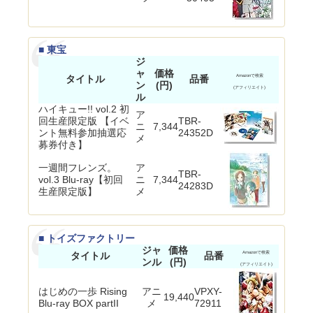
■ 東宝
ジ
ャ
価格
タイトル
品番
Amazonで検索
ン
(円)
(アフィリエイト)
ル
ハイキュー!! vol.2 初
ア
回生産限定版 【イベ
TBR-
ニ
7,344
ント無料参加抽選応
24352D
メ
募券付き】
一週間フレンズ。
ア
TBR-
vol.3 Blu-ray【初回
ニ
7,344
24283D
生産限定版】
メ
■ トイズファクトリー
ジャ
価格
タイトル
品番
Amazonで検索
ンル
(円)
(アフィリエイト)
はじめの一歩 Rising
アニ
VPXY-
19,440
Blu-ray BOX partII
メ
72911