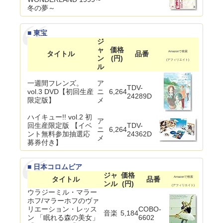
冬の夢～
■ 東宝
ジ
ャ
価格
タイトル
品番
Amazonで検索
ン
(円)
(アフィリエイト)
ル
一週間フレンズ。
ア
TDV-
vol.3 DVD【初回生産
ニ
6,264
24289D
限定版】
メ
ハイキュー!! vol.2 初
ア
回生産限定版 【イベ
TDV-
ニ
6,264
ント無料参加抽選応
24362D
メ
募券付き】
■ 日本コロムビア
ジャ
価格
タイトル
品番
Amazonで検索
ンル
(円)
(アフィリエイト)
ウラジーミル・マラー
ホフ/マラーホフのヴァ
リエーション・レッス
COBO-
音楽
5,184
ン 「眠れる森の美女」
6602