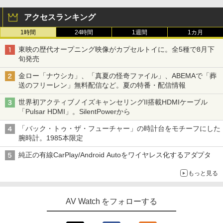
アクセスランキング
1時間
24時間
1週間
1カ月
東映の歴代オープニング映像がカプセルトイに。全5種で8月下
旬発売
金ロー「ナウシカ」、「真夏の怪奇ファイル」、ABEMAで「葬
送のフリーレン」無料配信など。夏の特番・配信情報
世界初アクティブノイズキャンセリングII搭載HDMIケーブル
「Pulsar HDMI」。SilentPowerから
「バック・トゥ・ザ・フューチャー」の時計台をモチーフにした
腕時計。1985本限定
純正の有線CarPlay/Android Autoをワイヤレス化するアダプタ
もっと見る
AV Watch をフォローする