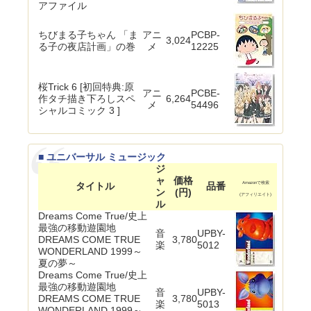
アファイル
ちびまる子ちゃん 「ま
アニ
PCBP-
3,024
る子の夜店計画」の巻
メ
12225
桜Trick 6 [初回特典:原
アニ
PCBE-
作タチ描き下ろしスペ
6,264
メ
54496
シャルコミック 3 ]
■ ユニバーサル ミュージック
ジ
ャ
価格
タイトル
品番
Amazonで検索
ン
(円)
(アフィリエイト)
ル
Dreams Come True/史上
最強の移動遊園地
音
UPBY-
DREAMS COME TRUE
3,780
楽
5012
WONDERLAND 1999～
夏の夢～
Dreams Come True/史上
最強の移動遊園地
音
UPBY-
DREAMS COME TRUE
3,780
楽
5013
WONDERLAND 1999～