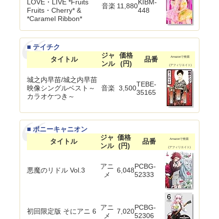
LOVE・LIVE *Fruits
KIBM-
音楽
11,880
Fruits・Cherry* &
448
*Caramel Ribbon*
■ テイチク
ジャ
価格
タイトル
品番
Amazonで検索
ンル
(円)
(アフィリエイト)
城之内早苗/城之内早苗
TEBE-
映像シングルベスト～
音楽
3,500
35165
カラオケつき～
■ ポニーキャニオン
ジャ
価格
タイトル
品番
Amazonで検索
ンル
(円)
(アフィリエイト)
アニ
PCBG-
悪魔のリドル Vol.3
6,048
メ
52333
アニ
PCBG-
初回限定版 そにアニ 6
7,020
メ
52306