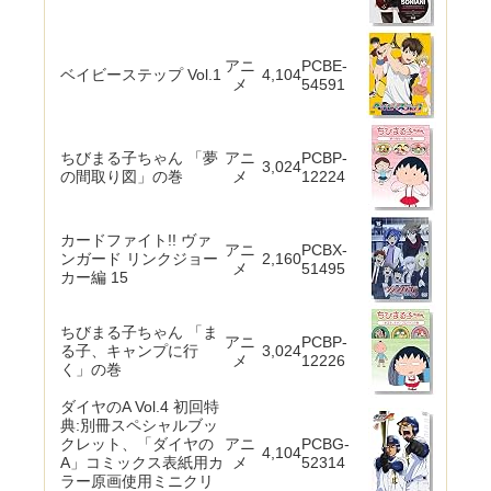
アニ
PCBE-
ベイビーステップ Vol.1
4,104
メ
54591
ちびまる子ちゃん 「夢
アニ
PCBP-
3,024
の間取り図」の巻
メ
12224
カードファイト!! ヴァ
アニ
PCBX-
ンガード リンクジョー
2,160
メ
51495
カー編 15
ちびまる子ちゃん 「ま
アニ
PCBP-
る子、キャンプに行
3,024
メ
12226
く」の巻
ダイヤのA Vol.4 初回特
典:別冊スペシャルブッ
クレット、「ダイヤの
アニ
PCBG-
4,104
A」コミックス表紙用カ
メ
52314
ラー原画使用ミニクリ