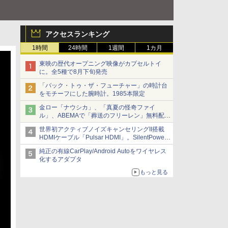
アクセスランキング
1時間
24時間
1週間
1カ月
東映の歴代オープニング映像がカプセルトイ
に。全5種で8月下旬発売
「バック・トゥ・ザ・フューチャー」の時計台
をモチーフにした腕時計。1985本限定
金ロー「ナウシカ」、「真夏の怪奇ファイ
ル」、ABEMAで「葬送のフリーレン」無料配信
など。夏の特番・配信情報
世界初アクティブノイズキャンセリングII搭載
HDMIケーブル「Pulsar HDMI」。SilentPower
から
純正の有線CarPlay/Android Autoをワイヤレス
化するアダプタ
もっと見る