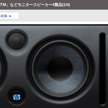
s MTM」などモニタースピーカー4製品
(1/4)
の画像