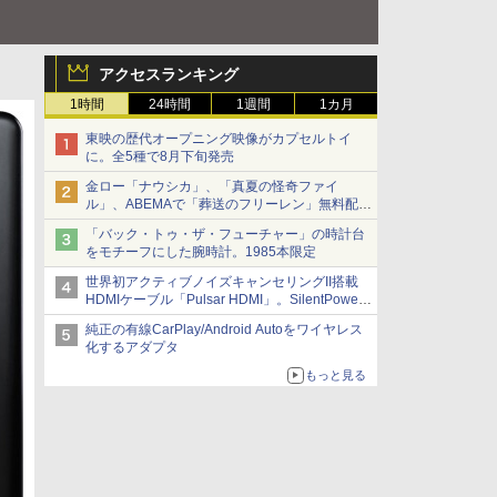
アクセスランキング
1時間
24時間
1週間
1カ月
東映の歴代オープニング映像がカプセルトイ
に。全5種で8月下旬発売
金ロー「ナウシカ」、「真夏の怪奇ファイ
ル」、ABEMAで「葬送のフリーレン」無料配信
など。夏の特番・配信情報
「バック・トゥ・ザ・フューチャー」の時計台
をモチーフにした腕時計。1985本限定
世界初アクティブノイズキャンセリングII搭載
HDMIケーブル「Pulsar HDMI」。SilentPower
から
純正の有線CarPlay/Android Autoをワイヤレス
化するアダプタ
もっと見る