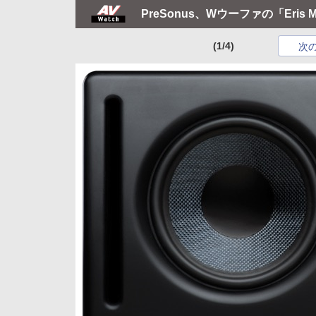
PreSonus、Wウーファの「Eri
(1/4)
次