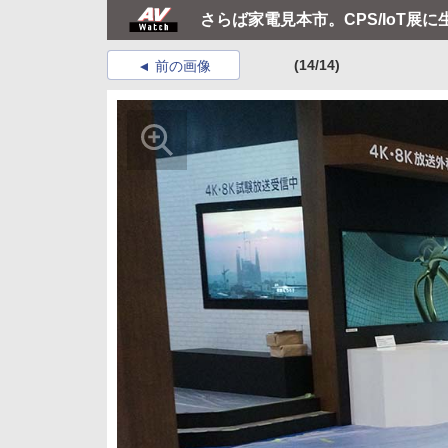
さらば家電見本市。CPS/IoT展に
(14/14)
前の画像