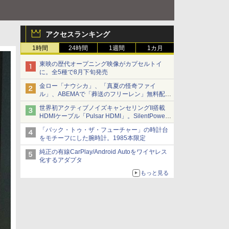
アクセスランキング
1時間
24時間
1週間
1カ月
東映の歴代オープニング映像がカプセルトイ
に。全5種で8月下旬発売
金ロー「ナウシカ」、「真夏の怪奇ファイ
ル」、ABEMAで「葬送のフリーレン」無料配信
など。夏の特番・配信情報
世界初アクティブノイズキャンセリングII搭載
HDMIケーブル「Pulsar HDMI」。SilentPower
から
「バック・トゥ・ザ・フューチャー」の時計台
をモチーフにした腕時計。1985本限定
純正の有線CarPlay/Android Autoをワイヤレス
化するアダプタ
もっと見る