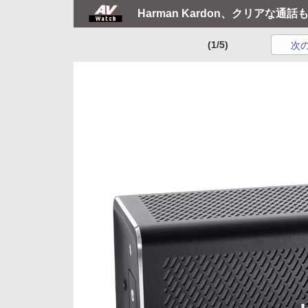
Harman Kardon、クリアな通話も
(1/5)
次