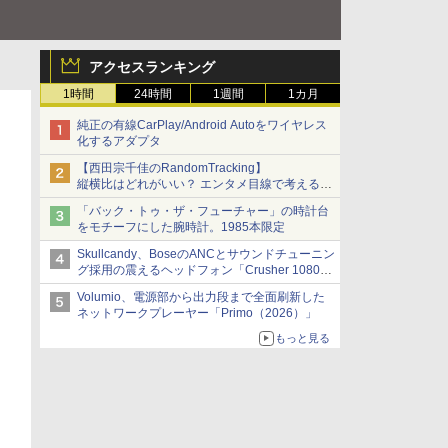
アクセスランキング
1時間
24時間
1週間
1カ月
純正の有線CarPlay/Android Autoをワイヤレス
化するアダプタ
【西田宗千佳のRandomTracking】
縦横比はどれがいい？ エンタメ目線で考える、
サムスン新「Galaxy Z Fold」
「バック・トゥ・ザ・フューチャー」の時計台
をモチーフにした腕時計。1985本限定
Skullcandy、BoseのANCとサウンドチューニン
グ採用の震えるヘッドフォン「Crusher 1080
ANC」
Volumio、電源部から出力段まで全面刷新した
ネットワークプレーヤー「Primo（2026）」
もっと見る