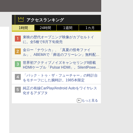
アクセスランキング
1時間
24時間
1週間
1カ月
東映の歴代オープニング映像がカプセルトイ
に。全5種で8月下旬発売
金ロー「ナウシカ」、「真夏の怪奇ファイ
ル」、ABEMAで「葬送のフリーレン」無料配信
など。夏の特番・配信情報
世界初アクティブノイズキャンセリングII搭載
HDMIケーブル「Pulsar HDMI」。SilentPower
から
「バック・トゥ・ザ・フューチャー」の時計台
をモチーフにした腕時計。1985本限定
純正の有線CarPlay/Android Autoをワイヤレス
化するアダプタ
もっと見る