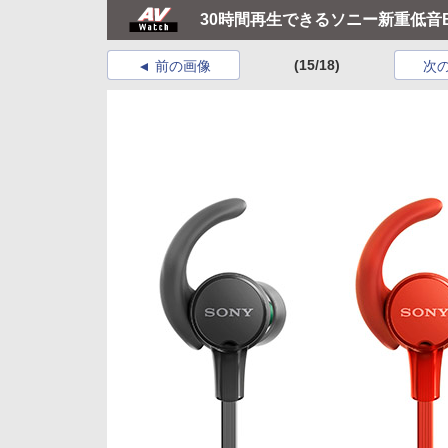
30時間再生できるソニー新重低音B
(15/18)
前の画像
次