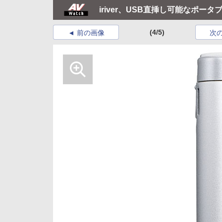
iriver、USB直挿し可能なポー
(4/5)
前の画像
次