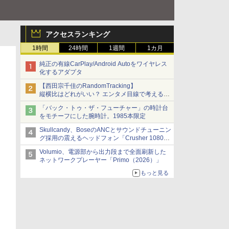
アクセスランキング
1時間
24時間
1週間
1カ月
純正の有線CarPlay/Android Autoをワイヤレス
化するアダプタ
【西田宗千佳のRandomTracking】
縦横比はどれがいい？ エンタメ目線で考える、
サムスン新「Galaxy Z Fold」
「バック・トゥ・ザ・フューチャー」の時計台
をモチーフにした腕時計。1985本限定
Skullcandy、BoseのANCとサウンドチューニン
グ採用の震えるヘッドフォン「Crusher 1080
ANC」
Volumio、電源部から出力段まで全面刷新した
ネットワークプレーヤー「Primo（2026）」
もっと見る