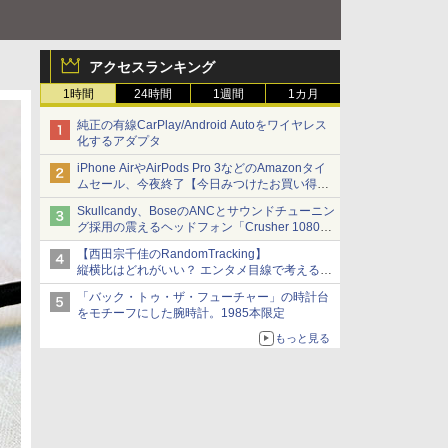
アクセスランキング
1時間
24時間
1週間
1カ月
純正の有線CarPlay/Android Autoをワイヤレス
化するアダプタ
iPhone AirやAirPods Pro 3などのAmazonタイ
ムセール、今夜終了【今日みつけたお買い得
品】
Skullcandy、BoseのANCとサウンドチューニン
グ採用の震えるヘッドフォン「Crusher 1080
ANC」
【西田宗千佳のRandomTracking】
縦横比はどれがいい？ エンタメ目線で考える、
サムスン新「Galaxy Z Fold」
「バック・トゥ・ザ・フューチャー」の時計台
をモチーフにした腕時計。1985本限定
もっと見る