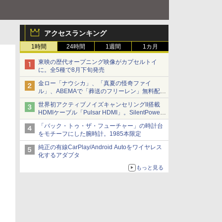
アクセスランキング
1時間
24時間
1週間
1カ月
東映の歴代オープニング映像がカプセルトイ
に。全5種で8月下旬発売
金ロー「ナウシカ」、「真夏の怪奇ファイ
ル」、ABEMAで「葬送のフリーレン」無料配信
など。夏の特番・配信情報
世界初アクティブノイズキャンセリングII搭載
HDMIケーブル「Pulsar HDMI」。SilentPower
から
「バック・トゥ・ザ・フューチャー」の時計台
をモチーフにした腕時計。1985本限定
純正の有線CarPlay/Android Autoをワイヤレス
化するアダプタ
もっと見る