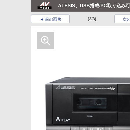
ALESIS、USB搭載/PC取り
(2/3)
前の画像
次