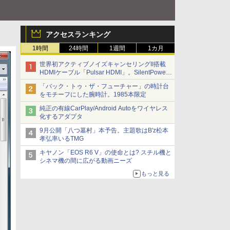
アクセスランキング
1時間
24時間
1週間
1カ月
世界初アクティブノイズキャンセリングII搭載
HDMIケーブル「Pulsar HDMI」。SilentPower
から
「バック・トゥ・ザ・フューチャー」の時計台
をモチーフにした腕時計。1985本限定
純正の有線CarPlay/Android Autoをワイヤレス
化するアダプタ
9月公開「八つ墓村」本予告。主題歌はB'z松本
孝弘率いるTMG
キヤノン「EOS R6 V」の使命とは? スチル機と
シネマ機の間に広がる動画ニーズ
もっと見る