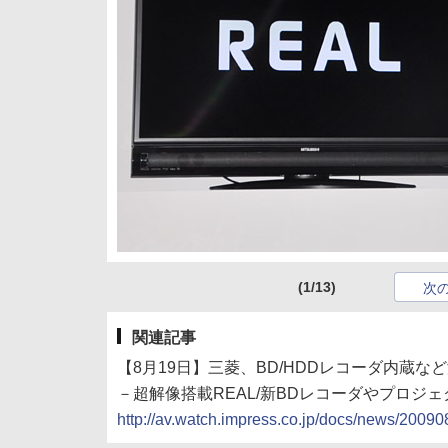
(1/13)
次
関連記事
【8月19日】三菱、BD/HDDレコーダ内蔵な
－超解像搭載REAL/新BDレコーダやプロジェ
http://av.watch.impress.co.jp/docs/news/2009