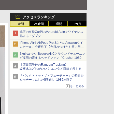
アクセスランキング
1時間
24時間
1週間
1カ月
純正の有線CarPlay/Android Autoをワイヤレス
化するアダプタ
iPhone AirやAirPods Pro 3などのAmazonタイ
ムセール、今夜終了【今日みつけたお買い得
品】
Skullcandy、BoseのANCとサウンドチューニン
グ採用の震えるヘッドフォン「Crusher 1080
ANC」
【西田宗千佳のRandomTracking】
縦横比はどれがいい？ エンタメ目線で考える、
サムスン新「Galaxy Z Fold」
「バック・トゥ・ザ・フューチャー」の時計台
をモチーフにした腕時計。1985本限定
もっと見る