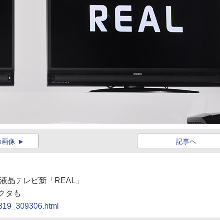
の画像
記事へ
ど液晶テレビ新「REAL」
クタも
0819_309306.html