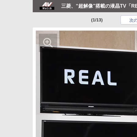
三菱、“超解像”搭載の液晶TV「RE
(1/13)
次