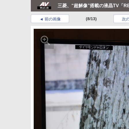
三菱、“超解像”搭載の液晶TV「RE
(8/13)
前の画像
次