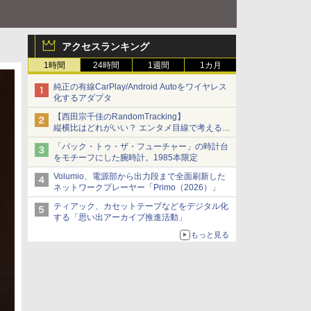
アクセスランキング
1時間
24時間
1週間
1カ月
純正の有線CarPlay/Android Autoをワイヤレス
化するアダプタ
【西田宗千佳のRandomTracking】
縦横比はどれがいい？ エンタメ目線で考える、
サムスン新「Galaxy Z Fold」
「バック・トゥ・ザ・フューチャー」の時計台
をモチーフにした腕時計。1985本限定
Volumio、電源部から出力段まで全面刷新した
ネットワークプレーヤー「Primo（2026）」
ティアック、カセットテープなどをデジタル化
する「思い出アーカイブ推進活動」
もっと見る