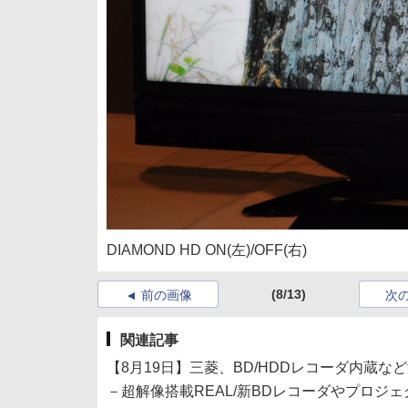
DIAMOND HD ON(左)/OFF(右)
(8/13)
前の画像
次
関連記事
【8月19日】三菱、BD/HDDレコーダ内蔵な
－超解像搭載REAL/新BDレコーダやプロジェ