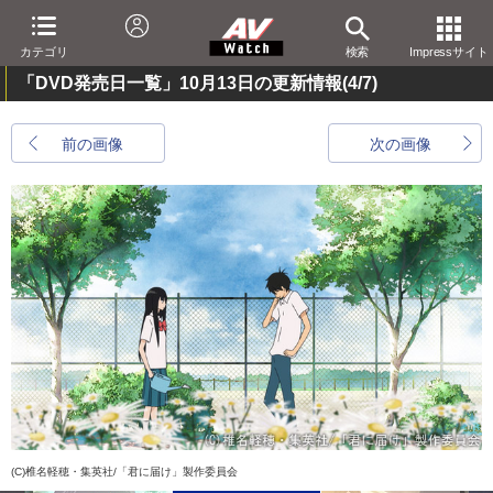
カテゴリ
検索
Impressサイト
「DVD発売日一覧」10月13日の更新情報
(4/7)
前の画像
次の画像
(C)椎名軽穂・集英社/「君に届け」製作委員会