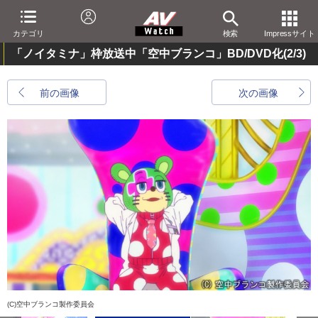
カテゴリ
検索
Impressサイト
「ノイタミナ」枠放送中「空中ブランコ」BD/DVD化
(2/3)
前の画像
次の画像
(C)空中ブランコ製作委員会