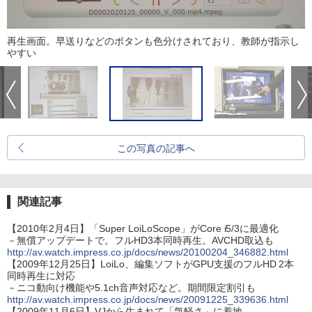
再生画面。早送りなどのボタンも色分けされており、教師が指示し
やすい
この写真の記事へ
関連記事
【2010年2月4日】「Super LoiLoScope」がCore i5/3に最適化
－無償アップデートで。フルHD3本同時再生。AVCHD取込も
http://av.watch.impress.co.jp/docs/news/20100204_346882.html
【2009年12月25日】LoiLo、編集ソフトがGPU支援のフルHD 2本
同時再生に対応
－ニコ動向け機能や5.1ch音声対応など。期間限定割引も
http://av.watch.impress.co.jp/docs/news/20091225_339636.html
【2009年11月6日】VJから生まれて「気軽さ」に着地