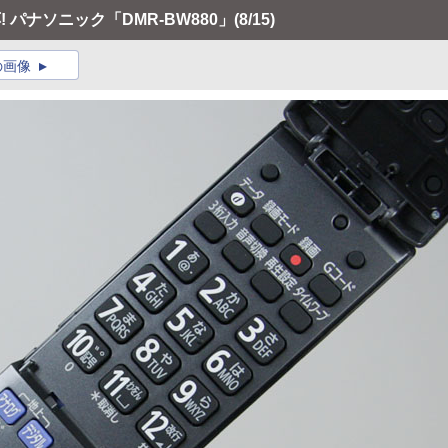
 パナソニック「DMR-BW880」
(8/15)
の画像