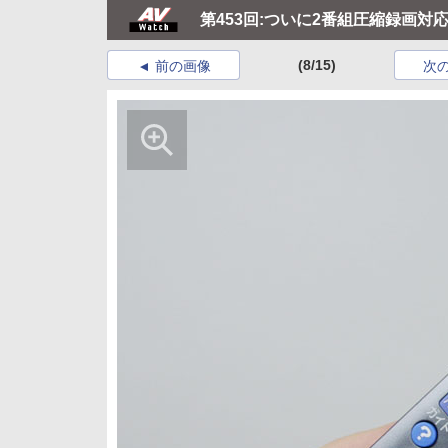
第453回:ついに2番組圧縮録画対応!
(8/15)
前の画像
次