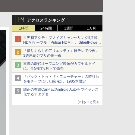
アクセスランキング
1時間
24時間
1週間
1カ月
世界初アクティブノイズキャンセリングII搭載
HDMIケーブル「Pulsar HDMI」。SilentPower
から
「借りぐらしのアリエッティ」日テレで今夜。
3週連続ジブリの第一夜
東映の歴代オープニング映像がカプセルトイ
に。全5種で8月下旬発売
「バック・トゥ・ザ・フューチャー」の時計台
をモチーフにした腕時計。1985本限定
純正の有線CarPlay/Android Autoをワイヤレス
化するアダプタ
もっと見る