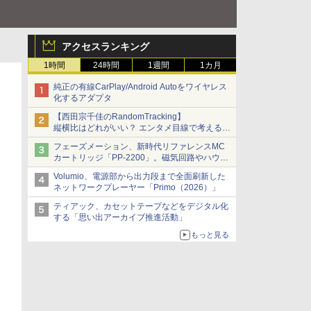
アクセスランキング
1時間
24時間
1週間
1カ月
純正の有線CarPlay/Android Autoをワイヤレス
化するアダプタ
【西田宗千佳のRandomTracking】
縦横比はどれがいい？ エンタメ目線で考える、
サムスン新「Galaxy Z Fold」
フェーズメーション、新時代リファレンスMC
カートリッジ「PP-2200」。磁気回路やハウジ
ングを根本から見直し
Volumio、電源部から出力段まで全面刷新した
ネットワークプレーヤー「Primo（2026）」
ティアック、カセットテープなどをデジタル化
する「思い出アーカイブ推進活動」
もっと見る