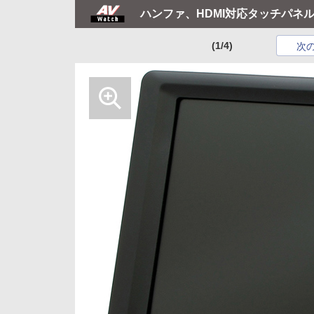
ハンファ、HDMI対応タッチパネ
(1/4)
次