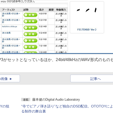
P3がセットとなっているほか、24bit/48kHzのWAV形式のもの
の画像
記事へ
藤本健のDigital Audio Laboratory
連載
OYの狙
“寺でピアノ弾き語り”など独自のDSD配信。OTOTOYに
る制作の舞台裏