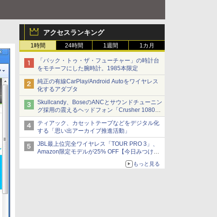
アクセスランキング
1時間
24時間
1週間
1カ月
「バック・トゥ・ザ・フューチャー」の時計台
をモチーフにした腕時計。1985本限定
純正の有線CarPlay/Android Autoをワイヤレス
化するアダプタ
Skullcandy、BoseのANCとサウンドチューニン
グ採用の震えるヘッドフォン「Crusher 1080
ANC」
ティアック、カセットテープなどをデジタル化
する「思い出アーカイブ推進活動」
JBL最上位完全ワイヤレス「TOUR PRO 3」、
Amazon限定モデルが25% OFF【今日みつけた
お買い得品】
もっと見る