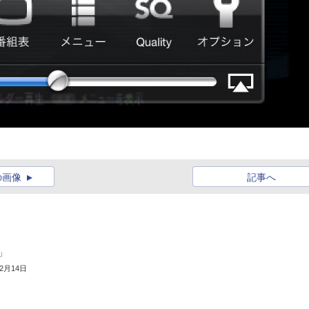
の画像
記事へ
D」
12月14日