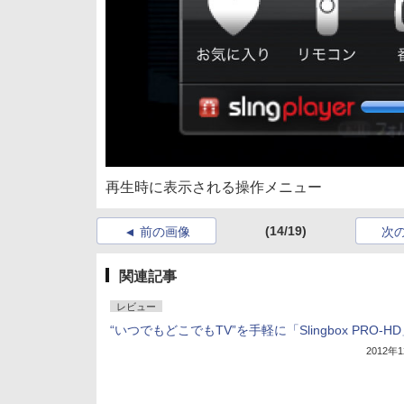
再生時に表示される操作メニュー
(14/19)
前の画像
次
関連記事
レビュー
“いつでもどこでもTV”を手軽に「Slingbox PRO-H
2012年