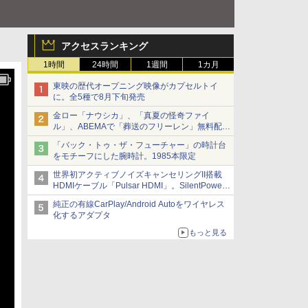
アクセスランキング
1時間
24時間
1週間
1カ月
東映の歴代オープニング映像がカプセルトイ
に。全5種で8月下旬発売
金ロー「ナウシカ」、「真夏の怪奇ファイ
ル」、ABEMAで「葬送のフリーレン」無料配信
など。夏の特番・配信情報
「バック・トゥ・ザ・フューチャー」の時計台
をモチーフにした腕時計。1985本限定
世界初アクティブノイズキャンセリングII搭載
HDMIケーブル「Pulsar HDMI」。SilentPower
から
純正の有線CarPlay/Android Autoをワイヤレス
化するアダプタ
もっと見る