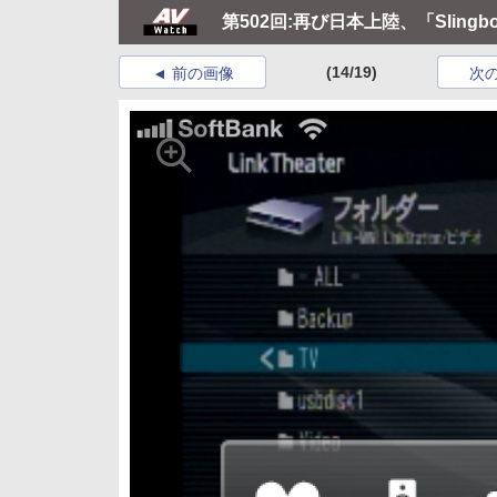
第502回:再び日本上陸、「Slingbo
(14/19)
前の画像
次