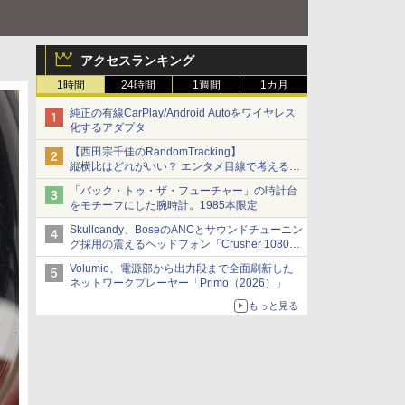
アクセスランキング
1時間
24時間
1週間
1カ月
純正の有線CarPlay/Android Autoをワイヤレス
化するアダプタ
【西田宗千佳のRandomTracking】
縦横比はどれがいい？ エンタメ目線で考える、
サムスン新「Galaxy Z Fold」
「バック・トゥ・ザ・フューチャー」の時計台
をモチーフにした腕時計。1985本限定
Skullcandy、BoseのANCとサウンドチューニン
グ採用の震えるヘッドフォン「Crusher 1080
ANC」
Volumio、電源部から出力段まで全面刷新した
ネットワークプレーヤー「Primo（2026）」
もっと見る