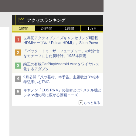
アクセスランキング
1時間
24時間
1週間
1カ月
世界初アクティブノイズキャンセリングII搭載
HDMIケーブル「Pulsar HDMI」。SilentPower
から
「バック・トゥ・ザ・フューチャー」の時計台
をモチーフにした腕時計。1985本限定
純正の有線CarPlay/Android Autoをワイヤレス
化するアダプタ
9月公開「八つ墓村」本予告。主題歌はB'z松本
孝弘率いるTMG
キヤノン「EOS R6 V」の使命とは? スチル機と
シネマ機の間に広がる動画ニーズ
もっと見る