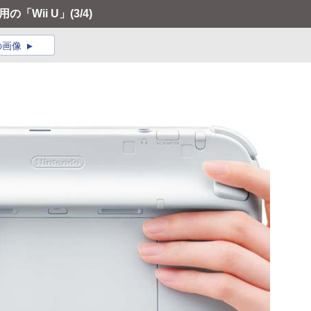
の「Wii U」
(3/4)
の画像