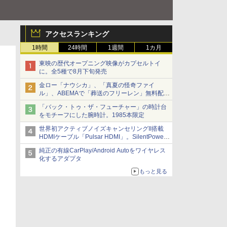
アクセスランキング
1時間
24時間
1週間
1カ月
東映の歴代オープニング映像がカプセルトイ
に。全5種で8月下旬発売
金ロー「ナウシカ」、「真夏の怪奇ファイ
ル」、ABEMAで「葬送のフリーレン」無料配信
など。夏の特番・配信情報
「バック・トゥ・ザ・フューチャー」の時計台
をモチーフにした腕時計。1985本限定
世界初アクティブノイズキャンセリングII搭載
HDMIケーブル「Pulsar HDMI」。SilentPower
から
純正の有線CarPlay/Android Autoをワイヤレス
化するアダプタ
もっと見る