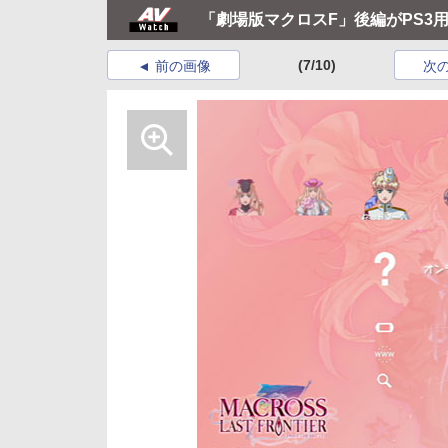
「劇場版マクロスF」後編がPS3
(7/10)
前の画像
次