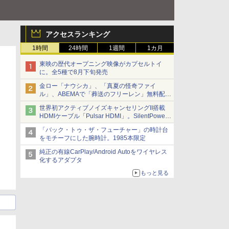
アクセスランキング
1時間
24時間
1週間
1カ月
東映の歴代オープニング映像がカプセルトイ
に。全5種で8月下旬発売
金ロー「ナウシカ」、「真夏の怪奇ファイ
ル」、ABEMAで「葬送のフリーレン」無料配信
など。夏の特番・配信情報
世界初アクティブノイズキャンセリングII搭載
HDMIケーブル「Pulsar HDMI」。SilentPower
から
「バック・トゥ・ザ・フューチャー」の時計台
をモチーフにした腕時計。1985本限定
純正の有線CarPlay/Android Autoをワイヤレス
化するアダプタ
もっと見る