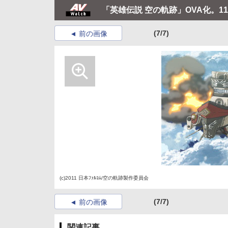
「英雄伝説 空の軌跡」OVA化。1
(7/7)
前の画像
(c)2011 日本ﾌｧﾙｺﾑ/空の軌跡製作委員会
(7/7)
前の画像
関連記事