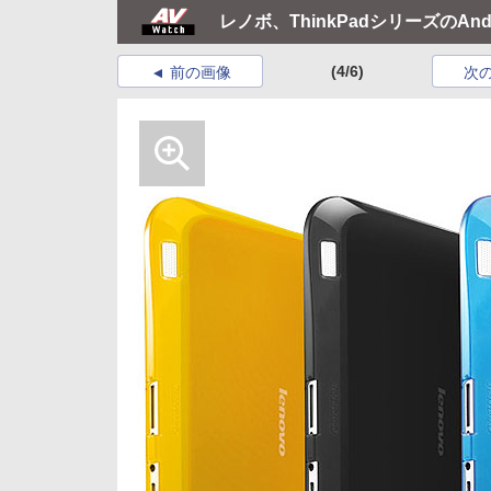
レノボ、ThinkPadシリーズのAnd
(4/6)
前の画像
次