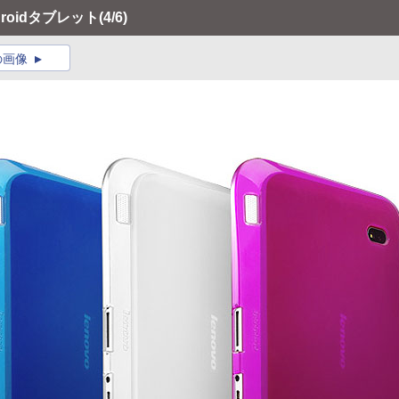
roidタブレット
(4/6)
の画像