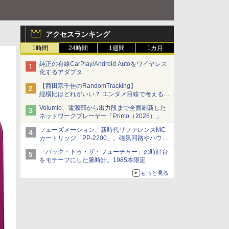
アクセスランキング
1時間
24時間
1週間
1カ月
純正の有線CarPlay/Android Autoをワイヤレス
化するアダプタ
【西田宗千佳のRandomTracking】
縦横比はどれがいい？ エンタメ目線で考える、
サムスン新「Galaxy Z Fold」
Volumio、電源部から出力段まで全面刷新した
ネットワークプレーヤー「Primo（2026）」
フェーズメーション、新時代リファレンスMC
カートリッジ「PP-2200」。磁気回路やハウジ
ングを根本から見直し
「バック・トゥ・ザ・フューチャー」の時計台
をモチーフにした腕時計。1985本限定
もっと見る