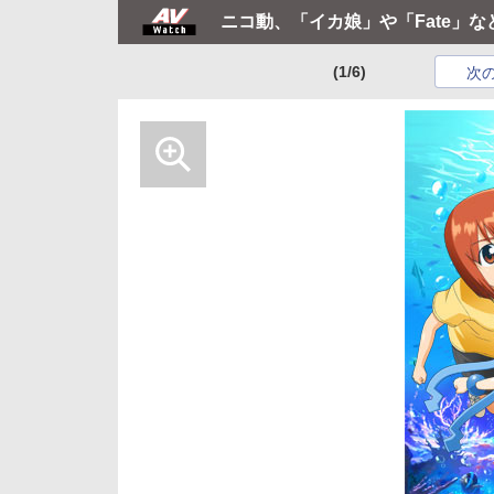
ニコ動、「イカ娘」や「Fate」
(1/6)
次