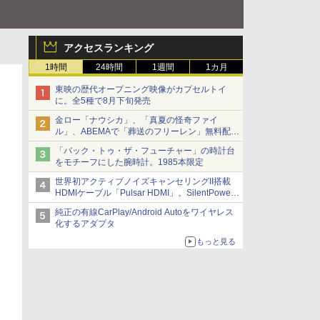
アクセスランキング
1時間
24時間
1週間
1カ月
東映の歴代オープニング映像がカプセルトイ
に。全5種で8月下旬発売
金ロー「ナウシカ」、「真夏の怪奇ファイ
ル」、ABEMAで「葬送のフリーレン」無料配信
など。夏の特番・配信情報
「バック・トゥ・ザ・フューチャー」の時計台
をモチーフにした腕時計。1985本限定
世界初アクティブノイズキャンセリングII搭載
HDMIケーブル「Pulsar HDMI」。SilentPower
から
純正の有線CarPlay/Android Autoをワイヤレス
化するアダプタ
もっと見る