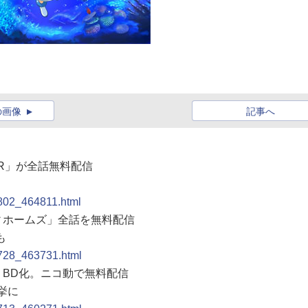
の画像
記事へ
ムR」が全話無料配信
0802_464811.html
キィホームズ」全話を無料配信
も
0728_463731.html
」BD化。ニコ動で無料配信
挙に