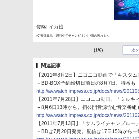
侵略! イカ娘
(C)安部真弘（週刊少年チャンピオン）/海の家れもん
(1/6)
次
関連記事
【2011年8月2日】ニコニコ動画で「キスダ
－BD-BOX予約締切日前日の8月7日。特番も
http://av.watch.impress.co.jp/docs/news/2011
【2011年7月28日】ニコニコ動画、「ミル
－8月6日13時から。初公開音源含む音楽番組
http://av.watch.impress.co.jp/docs/news/2011
【2011年7月13日】「サムライチャンプルー
－BDは7月20日発売。配信は17日15時から一