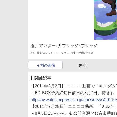
荒川アンダー ザ ブリッジ×ブリッジ
(C)中村光/スクウェアエニックス・荒川UB製作委員会
(6/6)
前の画像
関連記事
【2011年8月2日】ニコニコ動画で「キスダ
－BD-BOX予約締切日前日の8月7日。特番も
http://av.watch.impress.co.jp/docs/news/2011
【2011年7月28日】ニコニコ動画、「ミル
－8月6日13時から。初公開音源含む音楽番組