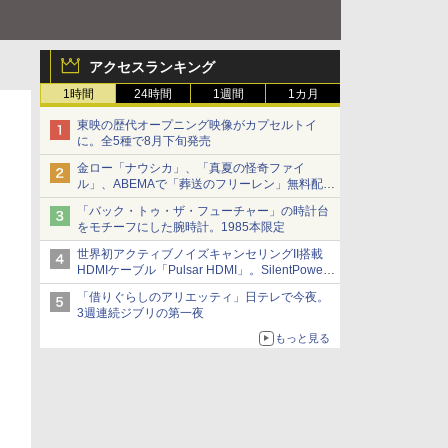
アクセスランキング
1時間
24時間
1週間
1カ月
東映の歴代オープニング映像がカプセルトイ
に。全5種で8月下旬発売
金ロー「ナウシカ」、「真夏の怪奇ファイ
ル」、ABEMAで「葬送のフリーレン」無料配信
など。夏の特番・配信情報
「バック・トゥ・ザ・フューチャー」の時計台
をモチーフにした腕時計。1985本限定
世界初アクティブノイズキャンセリングII搭載
HDMIケーブル「Pulsar HDMI」。SilentPower
から
「借りぐらしのアリエッティ」日テレで今夜。
3週連続ジブリの第一夜
もっと見る