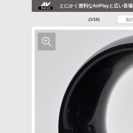
とにかく便利なAirPlayと広い音
(1/16)
次