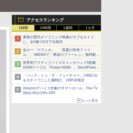
アクセスランキング
1時間
24時間
1週間
1カ月
東映の歴代オープニング映像がカプセルトイ
に。全5種で8月下旬発売
金ロー「ナウシカ」、「真夏の怪奇ファイ
ル」、ABEMAで「葬送のフリーレン」無料配信
など。夏の特番・配信情報
世界初アクティブノイズキャンセリングII搭載
HDMIケーブル「Pulsar HDMI」。SilentPower
から
「バック・トゥ・ザ・フューチャー」の時計台
をモチーフにした腕時計。1985本限定
Amazonデバイス対象のサマーセール。Fire TV
Stick HDが29% OFF
もっと見る