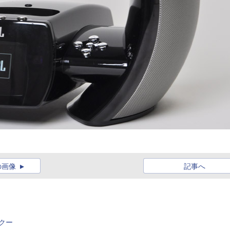
の画像
記事へ
コクー