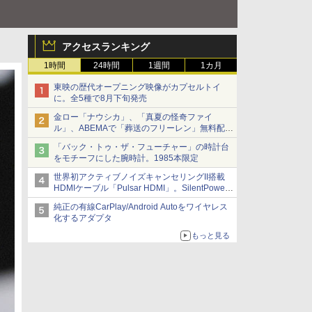
アクセスランキング
1時間
24時間
1週間
1カ月
東映の歴代オープニング映像がカプセルトイ
に。全5種で8月下旬発売
金ロー「ナウシカ」、「真夏の怪奇ファイ
ル」、ABEMAで「葬送のフリーレン」無料配信
など。夏の特番・配信情報
「バック・トゥ・ザ・フューチャー」の時計台
をモチーフにした腕時計。1985本限定
世界初アクティブノイズキャンセリングII搭載
HDMIケーブル「Pulsar HDMI」。SilentPower
から
純正の有線CarPlay/Android Autoをワイヤレス
化するアダプタ
もっと見る