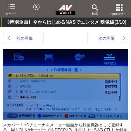
カテゴリ
検索
Impressサイト
【特別企画】今からはじめるNASでエンタメ 映像編
(3/10)
前の画像
次の画像
スカパー！HDチューナをメニュー画面から録画機器として登録す
る。同じDLNAサーバーでもDTCP-IPに対応したLS-V3.0TLしか録画