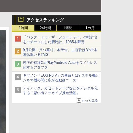
アクセスランキング
1時間
24時間
1週間
1カ月
「バック・トゥ・ザ・フューチャー」の時計台
をモチーフにした腕時計。1985本限定
9月公開「八つ墓村」本予告。主題歌はB'z松本
孝弘率いるTMG
純正の有線CarPlay/Android Autoをワイヤレス
化するアダプタ
キヤノン「EOS R6 V」の使命とは? スチル機と
シネマ機の間に広がる動画ニーズ
ティアック、カセットテープなどをデジタル化
する「思い出アーカイブ推進活動」
もっと見る