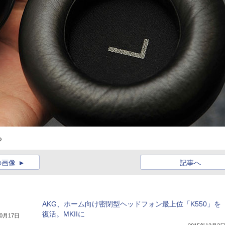
る
の画像
記事へ
AKG、ホーム向け密閉型ヘッドフォン最上位「K550」を
復活。MKIIに
10月17日